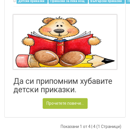
Детски приказки
Приказки за лека нощ
Български приказки
П
Да си припомним хубавите
детски приказки.
Прочетете повече...
Показани 1 от 4 | 4 (1 Страници)