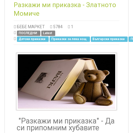
Разкажи ми приказка - Златното
Момиче
БЕБЕ МАРКЕТ
5784
1
ПОСЛЕДНИ
Latest
Детски приказки
Приказки за лека нощ
Български приказки
П
"Разкажи ми приказка" -
Да
си припомним хубавите