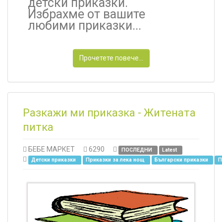
детски приказки.
Избрахме от вашите
любими приказки...
Прочетете повече...
Разкажи ми приказка - Житената
питка
БЕБЕ МАРКЕТ
6290
ПОСЛЕДНИ
Latest
Детски приказки
Приказки за лека нощ
Български приказки
П