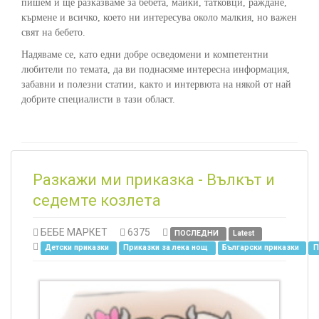
пишем и ще разказваме за бебета, майки, татковци, раждане,
кърмене и всичко, което ни интересува около малкия, но важен
свят на бебето.
Надяваме се, като едни добре осведомени и компетентни
любители по темата, да ви поднасяме интересна информация,
забавни и полезни статии, както и интервюта на някой от най
добрите специалисти в тази област.
Разкажи ми приказка - Вълкът и
седемте козлета
БЕБЕ МАРКЕТ
6375
ПОСЛЕДНИ
Latest
Детски приказки
Приказки за лека нощ
Български приказки
П