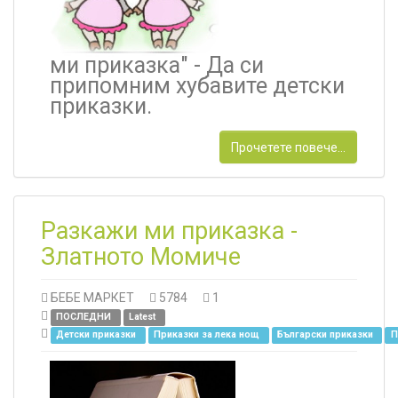
ми приказка" -
Да си
припомним хубавите детски
приказки.
Прочетете повече...
Разкажи ми приказка -
Златното Момиче
БЕБЕ МАРКЕТ
5784
1
ПОСЛЕДНИ
Latest
Детски приказки
Приказки за лека нощ
Български приказки
П