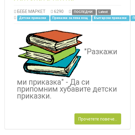
БЕБЕ МАРКЕТ
6290
ПОСЛЕДНИ
Latest
Детски приказки
Приказки за лека нощ
Български приказки
П
"Разкажи
ми приказка" -
Д
а си
припомним хубавите детски
приказки.
Прочетете повече...