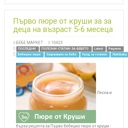
Първо пюре от круши за за
деца на възраст 5-6 месеца
БЕБЕ МАРКЕТ
10423
ПОСЛЕДНИ
ПОЛЕЗНИ-СТАТИИ-ЗА-БЕБЕТО
Latest
Рецепти
Бебешко пюре
Захранване на бебе
Уред за готвене
Nutribaby
Лесна и
бърза рецепта за Първо бебешко пюре от круши -