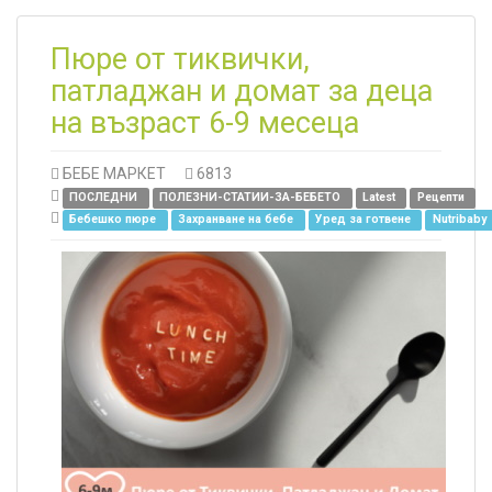
Пюре от тиквички,
патладжан и домат за деца
на възраст 6-9 месеца
БЕБЕ МАРКЕТ
6813
ПОСЛЕДНИ
ПОЛЕЗНИ-СТАТИИ-ЗА-БЕБЕТО
Latest
Рецепти
Бебешко пюре
Захранване на бебе
Уред за готвене
Nutribaby