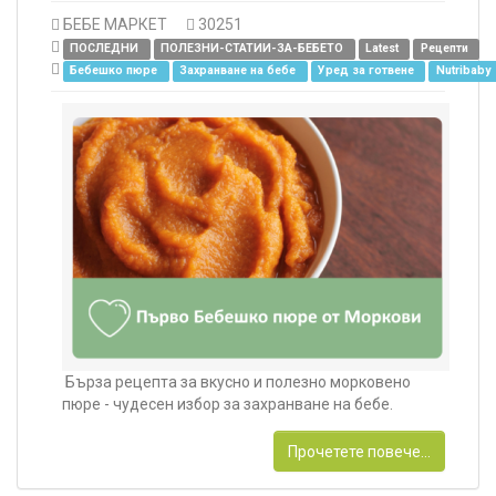
БЕБЕ МАРКЕТ
30251
ПОСЛЕДНИ
ПОЛЕЗНИ-СТАТИИ-ЗА-БЕБЕТО
Latest
Рецепти
Бебешко пюре
Захранване на бебе
Уред за готвене
Nutribaby
Бърза рецепта за вкусно и полезно морковено
пюре - чудесен избор за захранване на бебе.
Прочетете повече...