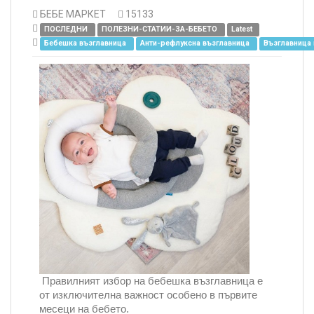
БЕБЕ МАРКЕТ
15133
ПОСЛЕДНИ
ПОЛЕЗНИ-СТАТИИ-ЗА-БЕБЕТО
Latest
Бебешка възглавница
Анти-рефлуксна възглавница
Възглавница 
Правилният избор на бебешка възглавница е
от изключителна важност особено в първите
месеци на бебето.