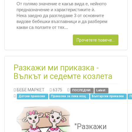
От голямо значение е какъв вида е, нейното
предназначение и характеристиките ѝ.
Нека заедно да разгледаме 3 от основните
видове бебешки възглавници и да разберем
какви са ползите от тях...
Прочетете повече...
Разкажи ми приказка -
Вълкът и седемте козлета
БЕБЕ МАРКЕТ
6375
ПОСЛЕДНИ
Latest
Детски приказки
Приказки за лека нощ
Български приказки
П
"Разкажи