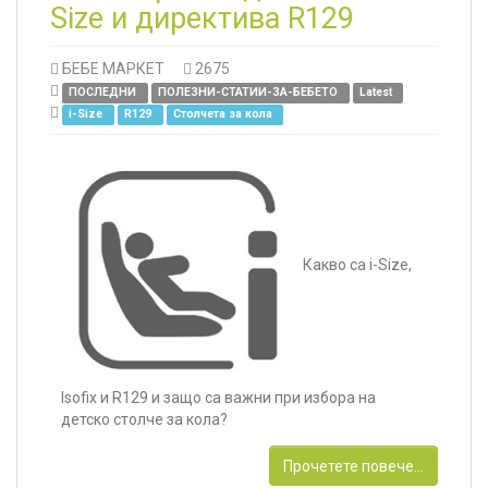
Size и директива R129
БЕБЕ МАРКЕТ
2675
ПОСЛЕДНИ
ПОЛЕЗНИ-СТАТИИ-ЗА-БЕБЕТО
Latest
i-Size
R129
Столчета за кола
Какво са i-Size,
Isofix и R129 и защо са важни при избора на
детско столче за кола?
Прочетете повече...