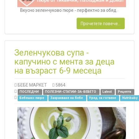
Вкусно зеленчуково пюре - перфектно за обяд.
Прочетете повече...
Зеленчукова супа -
капучино с мента за деца
на възраст 6-9 месеца
БЕБЕ МАРКЕТ
5864
ПОСЛЕДНИ
ПОЛЕЗНИ-СТАТИИ-ЗА-БЕБЕТО
Latest
Рецепти
Бебешко пюре
Захранване на бебе
Уред за готвене
Nutribaby