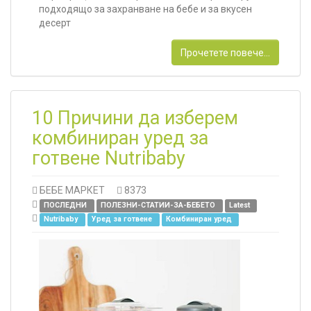
подходящо за захранване на бебе и за вкусен
десерт
Прочетете повече...
10 Причини да изберем
комбиниран уред за
готвене Nutribaby
БЕБЕ МАРКЕТ
8373
ПОСЛЕДНИ
ПОЛЕЗНИ-СТАТИИ-ЗА-БЕБЕТО
Latest
Nutribaby
Уред за готвене
Комбиниран уред