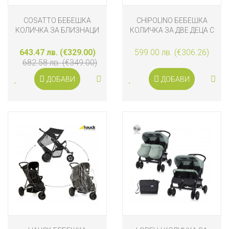
COSATTO БЕБЕШКА
CHIPOLINO БЕБЕШКА
КОЛИЧКА ЗА БЛИЗНАЦИ
КОЛИЧКА ЗА ДВЕ ДЕЦА С
YO! DOUBLE LOLLOP
3D АВТОМАТИЧНО
СГЪВАНЕ TWINITY, ОБЛАК
643.47 лв. (€329.00)
599.00 лв. (€306.26)
682.58 лв. (€349.00)
ДОБАВИ
ДОБАВИ