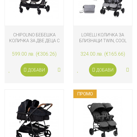
CHIPOLINO БЕБЕШКА
LORELLI КОЛИЧКА ЗА
КОЛИЧКА ЗА ДВЕ ДЕЦА С
БЛИЗНАЦИ TWIN, COOL
3D АВТОМАТИЧНО
GREY
СГЪВАНЕ TWINITY,
599.00 лв. (€306.26)
324.00 лв. (€165.66)
ТИРАМИСУ
ДОБАВИ
ДОБАВИ
ПРОМO