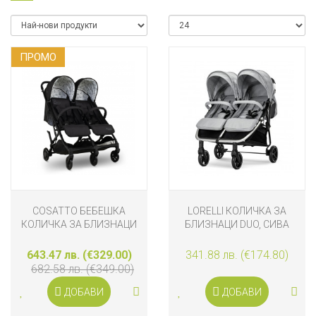
ПРОМO
COSATTO БЕБЕШКА
LORELLI КОЛИЧКА ЗА
КОЛИЧКА ЗА БЛИЗНАЦИ
БЛИЗНАЦИ DUO, СИВА
YO! DOUBLE FOXED
643.47 лв. (€329.00)
341.88 лв. (€174.80)
682.58 лв. (€349.00)
ДОБАВИ
ДОБАВИ