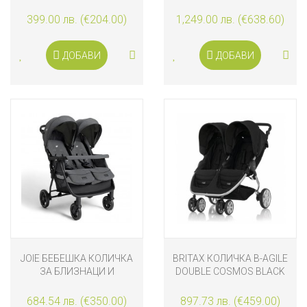
BUGGY BLACK
399.00 лв. (€204.00)
1,249.00 лв. (€638.60)
ДОБАВИ
ДОБАВИ
JOIE БЕБЕШКА КОЛИЧКА
BRITAX КОЛИЧКА B-AGILE
ЗА БЛИЗНАЦИ И
DOUBLE COSMOS BLACK
ПОРОДЕНИ ДЕЦА
ESTRELLA™, EBONY
684.54 лв. (€350.00)
897.73 лв. (€459.00)