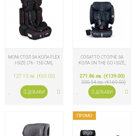
MONI СТОЛ ЗА КОЛА FLEX
COSATTO СТОЛЧЕ ЗА
I-SIZE (76 - 150 СМ),
КОЛА ON THE GO I-SIZE,
ЧЕРВЕН
DOODLE DAYS
127.13 лв. (€65.00)
271.86 лв. (€139.00)
330.54 лв. (€169.00)
ДОБАВИ
ДОБАВИ
ПРОМO