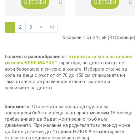
ДОБАВИ
ДОБАВИ
1
2
3
>
>|
Показани 1 от 24 | 68 (3 Страници)
Голямото разнообразие от
столчета за кола на онлайн
магазин БЕБЕ МАРКЕТ
гарантира, че детето ви ще се
вози безопасно и сигурно в колата. Изберете столче за
кола за деца с ръст от от 76 до 150 см от широката ни
гама столчета за различните етапи от растежа и
развитието на детето.
Запомнете:
Столчетата за кола, подходящи за
новородени бебета и деца на възраст минимум 15 месеца
трябва винаги да бъдат монтирани с гръб към
движението. При желание на родителя този период може
да бъде удължен до 4 години. НИКОГА не монтирайте
столчето на седалка с включен air bag.