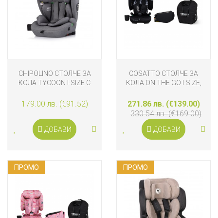
CHIPOLINO СТОЛЧЕ ЗА
COSATTO СТОЛЧЕ ЗА
КОЛА TYCOON I-SIZE С
КОЛА ON THE GO I-SIZE,
ISOFIX (76-150 СМ),
SILHOUETTE
ОБЛАЧНО СИВО
179.00 лв. (€91.52)
271.86 лв. (€139.00)
330.54 лв. (€169.00)
ДОБАВИ
ДОБАВИ
ПРОМO
ПРОМO