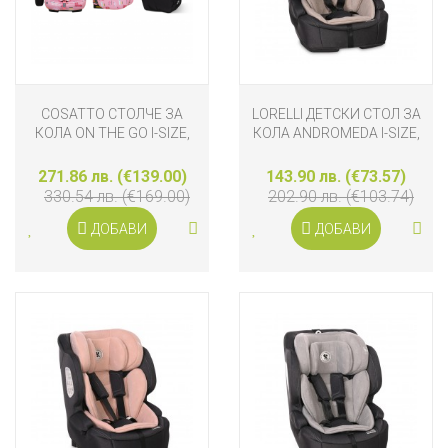
COSATTO СТОЛЧЕ ЗА
LORELLI ДЕТСКИ СТОЛ ЗА
КОЛА ON THE GO I-SIZE,
КОЛА ANDROMEDA I-SIZE,
ITCHY FEET ROSY
БЕЖОВИ ЗВЕЗДИ
271.86 лв. (€139.00)
143.90 лв. (€73.57)
330.54 лв. (€169.00)
202.90 лв. (€103.74)
ДОБАВИ
ДОБАВИ