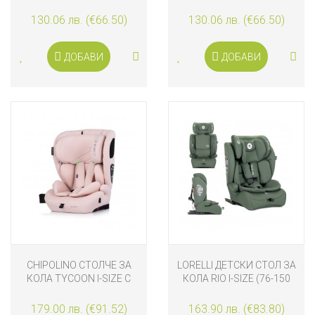
(76-150 СМ), БЕЖОВ
(76-150 СМ), СИВ
130.06 лв. (€66.50)
130.06 лв. (€66.50)
ДОБАВИ
ДОБАВИ
CHIPOLINO СТОЛЧЕ ЗА
LORELLI ДЕТСКИ СТОЛ ЗА
КОЛА TYCOON I-SIZE С
КОЛА RIO I-SIZE (76-150
ISOFIX (76-150 СМ),
СМ), ЗЕЛЕН
РОЗОВО
179.00 лв. (€91.52)
163.90 лв. (€83.80)