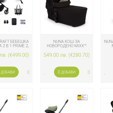
KRAFT БЕБЕШКА
NUNA КОШ ЗА
NUN
2 В 1 PRIME 2,
НОВОРОДЕНО MIXX™
DOW GREY
NEXT BMW, ELEMENT
ЛИМ
лв. (€499.00)
549.00 лв. (€280.70)
ДОБАВИ
ДОБАВИ