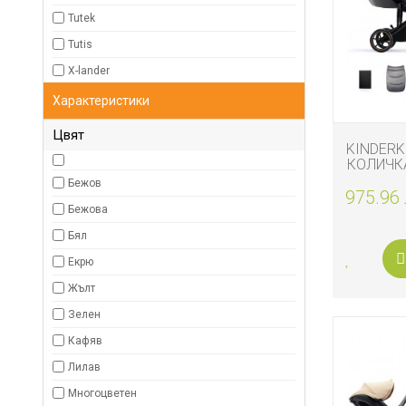
Tutek
Tutis
X-lander
Характеристики
Цвят
KINDER
КОЛИЧКА 
SHA
Бежов
975.96 
Бежова
Бял
Екрю
Жълт
Зелен
Кафяв
Лилав
Многоцветен