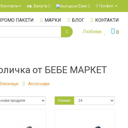
Език
Контакти
Профил
лв.
Валута
ПРОМО ПАКЕТИ
МАРКИ
БЛОГ
КОНТАКТИ
Любими
0
количка от БЕБЕ МАРКЕТ
близнаци
Аксесоари
Покажи: