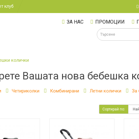
т клуб
ЗА НАС
ПРОМОЦИИ
ешки колички
рете Вашата нова бебешка 
А
и
Четириколки
Комбинирани
Летни колички
За 
Сортирай по: