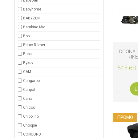
BabyDan
ДЕТСКИ
ИГРАЧКИ
Babyhome
BABYZEN
КЪРМЕНЕ
Bambino Mio
Bob
Britax Römer
DOONA 
Buba
TRIKE
Bykay
545.68 
CAM
Cangaroo
Canpol
Carra
Chicco
Chipolino
ПРОМO
Choopie
CONCORD