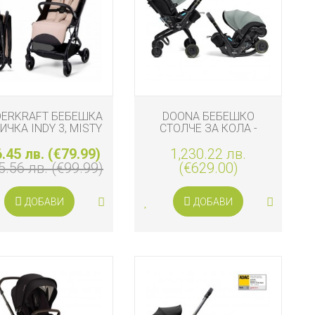
DERKRAFT БЕБЕШКА
DOONA БЕБЕШКО
ИЧКА INDY 3, MISTY
СТОЛЧЕ ЗА КОЛА -
BEIGE
КОЛИЧКА 2 В 1 DOONA X,
.45 лв. (€79.99)
1,230.22 лв.
DUSTY SAGE
5.56 лв. (€99.99)
(€629.00)
ДОБАВИ
ДОБАВИ