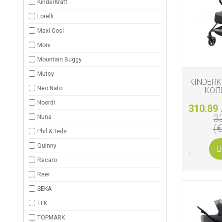
KinderKraft
Lorelli
Maxi Cosi
Moni
Mountain Buggy
Mutsy
KINDER
Neo Nato
КОЛ
PLA
Noordi
310.89 
3
Nuna
(
Phil & Teds
Quinny
Recaro
Reer
SEKA
TFK
TOPMARK