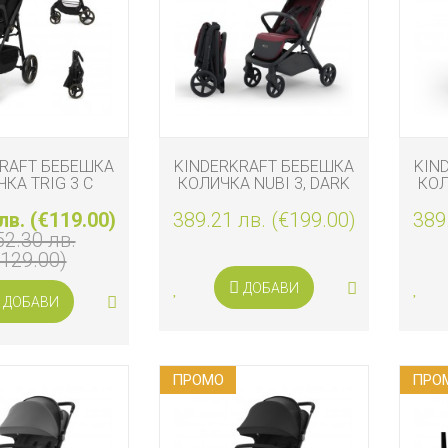
KRAFT БЕБЕШКА
KINDERKRAFT БЕБЕШКА
KIN
КА TRIG 3 С
КОЛИЧКА NUBI 3, DARK
КОЛ
, ONYX BLACK
RUBY
лв. (€119.00)
389.21 лв. (€199.00)
389
52.30 лв.
€129.00)
ДОБАВИ
ДОБАВИ
ПРОМO
ПРО