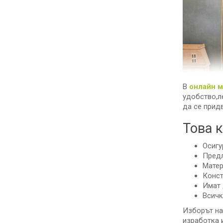
В
онлайн 
удобство,л
да се прид
Това 
Осигу
Предл
Матер
Конст
Имат 
Всичк
Изборът на
изработка 