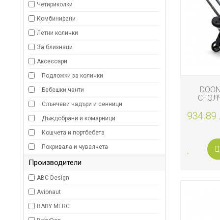
Четириколки
ЗА
БАНЯТА
Комбинирани
Летни колички
БИО
И
За близнаци
ЕКО
ПРОДУКТ
Аксесоари
Подложки за колички
БЕБЕШКИ
ДРЕШКИ
DOON
Бебешки чанти
СТОЛЧ
Слънчеви чадъри и сенници
КОЛИЧКА
ЗА
934.89 
SL
Дъждобрани и комарници
ПЪТ
И
РАЗХОДК
Кошчета и портбебета
Покривала и чувалчета
ЗА
Производители
РОДИТЕЛ
ABC Design
КОЗМЕТИ
Avionaut
И
ПЕЛЕНИ
BABY MERC