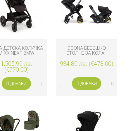
A ДЕТСКА КОЛИЧКА
DOONA БЕБЕШКО
MIXX NEXT BMW
СТОЛЧЕ ЗА КОЛА -
ИТИРАНА, ELEMENT
КОЛИЧКА 2 В 1 I-SIZE,
1,505.99 лв.
934.89 лв. (€478.00)
NITRO BLACK
(€770.00)
ДОБАВИ
ДОБАВИ