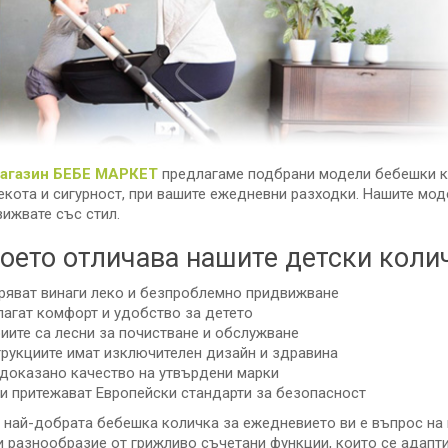
магазин БЕБЕ МАРКЕТ
предлагаме подбрани модели бебешки ко
екота и сигурност, при вашите ежедневни разходки. Нашите мод
вижвате със стил.
което отличава нашите детски коли
ряват винаги леко и безпроблемно придвижване
агат комфорт и удобство за детето
иите са лесни за почистване и обслужване
рукциите имат изключителен дизайн и здравина
доказано качество на утвърдени марки
и притежават Европейски стандарти за безопасност
 най-добрата бебешка количка за ежедневието ви е въпрос на 
и разнообразие от грижливо съчетани функции, които се адапт