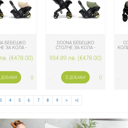
A БЕБЕШКО
DOONA БЕБЕШКО
C
Е ЗА КОЛА -
СТОЛЧЕ ЗА КОЛА -
КОЛИ
 2 В 1 I-SIZE,
КОЛИЧКА 2 В 1 I-SIZE,
лв. (€478.00)
HARA SAND
934.89 лв. (€478.00)
DESERT GREEN
ДОБАВИ
ДОБАВИ
3
4
5
6
7
8
9
>
>|