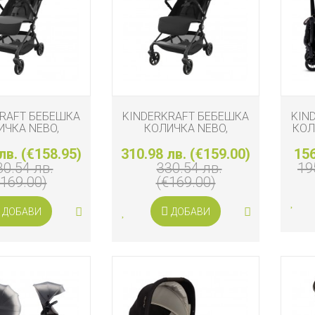
KRAFT БЕБЕШКА
KINDERKRAFT БЕБЕШКА
KIN
ИЧКА NEBO,
КОЛИЧКА NEBO,
КОЛ
TINUM GREY
MIDNIGHT BLACK
лв. (€158.95)
310.98 лв. (€159.00)
156
30.54 лв.
330.54 лв.
19
€169.00)
(€169.00)
ДОБАВИ
ДОБАВИ