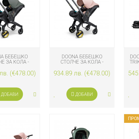
И
A БЕБЕШКО
DOONA БЕБЕШКО
DOO
Е ЗА КОЛА -
СТОЛЧЕ ЗА КОЛА -
TRI
 2 В 1 I-SIZE,
КОЛИЧКА 2 В 1 I-SIZE,
лв. (€478.00)
ATE GREEN
934.89 лв. (€478.00)
BLUSH PINK
545
А
ДОБАВИ
ДОБАВИ
И
КА
ПРО