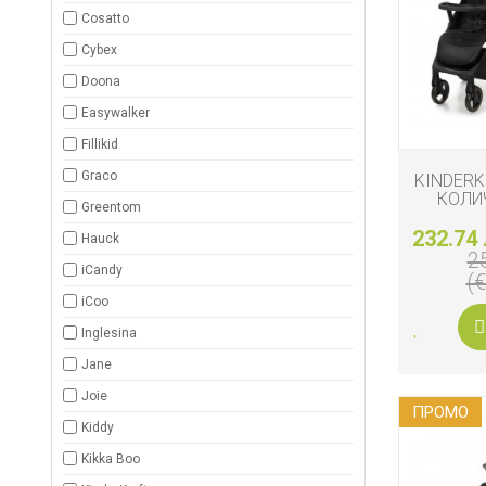
Cosatto
Cybex
Doona
Easywalker
Fillikid
Graco
KINDER
КОЛИЧ
Greentom
ТАБЛА
232.74 
Hauck
2
iCandy
(
iCoo
Inglesina
Jane
Joie
ПРОМO
Kiddy
Kikka Boo