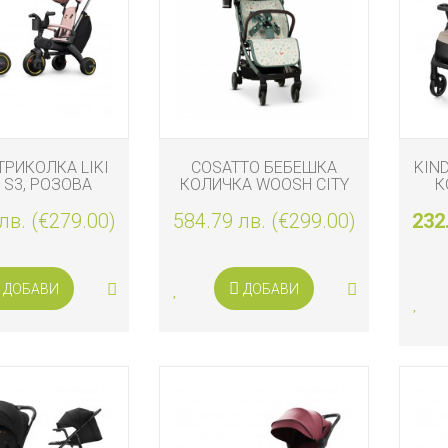
ТРИКОЛКА LIKI
COSATTO БЕБЕШКА
KIN
 S3, РОЗОВА
КОЛИЧКА WOOSH CITY
К
MEADOW
ТА
лв. (€279.00)
584.79 лв. (€299.00)
232
ДОБАВИ
ДОБАВИ