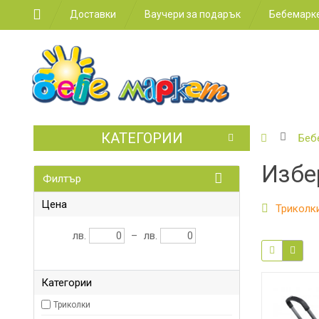
Доставки
Ваучери за подарък
Бебемарке
КАТЕГОРИИ
БЕБЕШКИ
Беб
КОЛИЧКИ
Избе
Филтър
СТОЛЧЕТ
ЗА
КОЛА
Цена
Триколк
ЗА
лв.
–
лв.
ХРАНЕНЕ
ЗА
Категории
ДЕТСКАТА
СТАЯ
Триколки