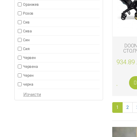
Оранжев
Розов
Сив
Сива
Син
DOON
Сия
СТОЛЧ
КОЛИЧКА
Червен
934.89 
SA
Червена
Черен
черна
1
2