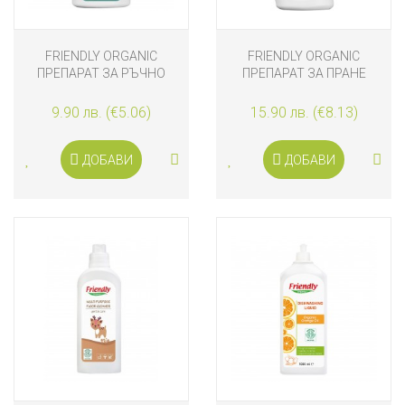
FRIENDLY ORGANIC
FRIENDLY ORGANIC
ПРЕПАРАТ ЗА РЪЧНО
ПРЕПАРАТ ЗА ПРАНЕ
ИЗМИВАНЕ НА БЕБЕШКИ
(ГЕЛ), МАРСИЛИЯ, 1L
ШИШЕТА И СЪДОВЕ 300
9.90 лв. (€5.06)
15.90 лв. (€8.13)
ML
ДОБАВИ
ДОБАВИ