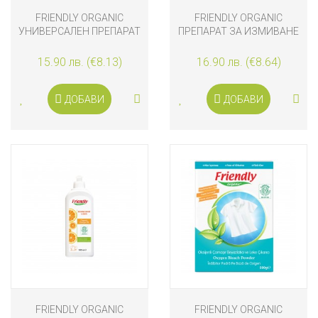
FRIENDLY ORGANIC
FRIENDLY ORGANIC
УНИВЕРСАЛЕН ПРЕПАРАТ
ПРЕПАРАТ ЗА ИЗМИВАНЕ
ЗА ПОЧИСТВАНЕ НА ПОД
НА СЪДОВЕ С
С ЦИТРОНЕЛА, 1000 ML
ПОРТОКАЛОВО МАСЛО
15.90 лв. (€8.13)
16.90 лв. (€8.64)
1000 ML
ДОБАВИ
ДОБАВИ
FRIENDLY ORGANIC
FRIENDLY ORGANIC