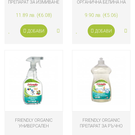
ПРЕПАРАТ ЗА ИЗМИВАНЕ
ОРГАНИЧНА БЕЛИНА НА
НА СЪДОВЕ С
ПРАХ 500GR
ПОРТОКАЛОВО МАСЛО
11.89 лв. (€6.08)
9.90 лв. (€5.06)
500 ML
ДОБАВИ
ДОБАВИ
FRIENDLY ORGANIC
FRIENDLY ORGANIC
УНИВЕРСАЛЕН
ПРЕПАРАТ ЗА РЪЧНО
ПОЧИСТВАЩ ПРЕПАРАТ
ИЗМИВАНЕ НА БЕБЕШКИ