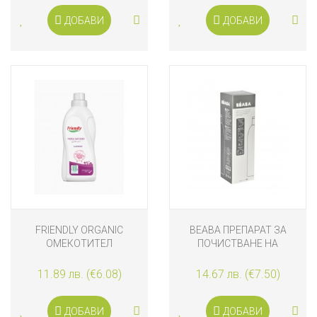
ДОБАВИ
ДОБАВИ
FRIENDLY ORGANIC
BEABA ПРЕПАРАТ ЗА
ОМЕКОТИТЕЛ
ПОЧИСТВАНЕ НА
КОНЦЕНТРАТ
ГОТВАРСКИ УРЕДИ
ЛАВАНДУЛА 750 МЛ
11.89 лв. (€6.08)
14.67 лв. (€7.50)
ДОБАВИ
ДОБАВИ