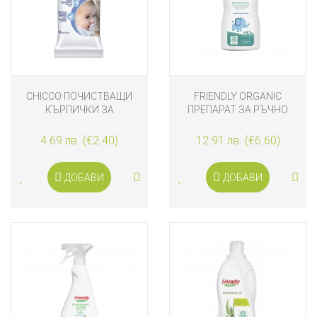
CHICCO ПОЧИСТВАЩИ
FRIENDLY ORGANIC
КЪРПИЧКИ ЗА
ПРЕПАРАТ ЗА РЪЧНО
ЗАЛЪГАЛКИ 16 БРОЯ
ИЗМИВАНЕ НА БЕБЕШКИ
ШИШЕТА И СЪДОВЕ 500
4.69 лв. (€2.40)
12.91 лв. (€6.60)
ML
ДОБАВИ
ДОБАВИ