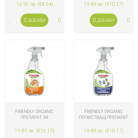
ЗА ИГРАЧКИ И
ШИШЕТА И СЪДОВЕ 739
16.90 лв. (€8.64)
19.89 лв. (€10.17)
АКСЕСОАРИ 650 ML
ML
ДОБАВИ
ДОБАВИ
FRIENDLY ORGANIC
FRIENDLY ORGANIC
ПРЕПАРАТ ЗА
ПОЧИСТВАЩ ПРЕПАРАТ
ПРЕМАХВАНЕ НА ПЕТНА
ЗА ДЕТСКИ КОЛИЧКИ И
И МИРИЗМИ 650 МЛ
СТОЛЧЕТА ЗА КОЛА 650
19.89 лв. (€10.17)
19.89 лв. (€10.17)
ML