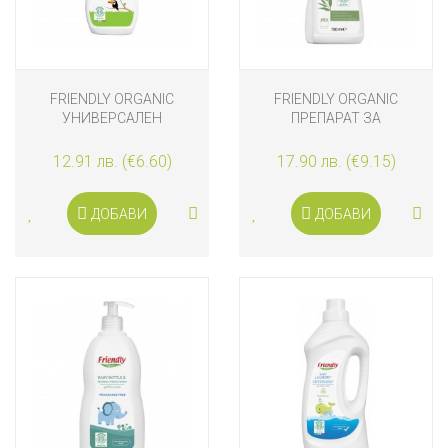
FRIENDLY ORGANIC
FRIENDLY ORGANIC
УНИВЕРСАЛЕН
ПРЕПАРАТ ЗА
ПОЧИСТВАЩ ПРЕПАРАТ
СЪДОМИЯЛНА (ГЕЛ) 750
ЗА ИГРАЧКИ И
ML
12.91 лв. (€6.60)
17.90 лв. (€9.15)
АКСЕСОАРИ 500 ML
ДОБАВИ
ДОБАВИ