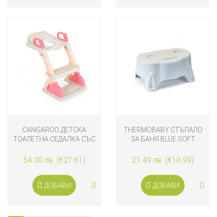
CANGAROO ДЕТСКА
THERMOBABY СТЪПАЛО
ТОАЛЕТНА СЕДАЛКА СЪС
ЗА БАНЯ BLUE SOFT
СТЪЛБА MURRAY,
WHITE
РОЗОВА
54.00 лв. (€27.61)
21.49 лв. (€10.99)
ДОБАВИ
ДОБАВИ