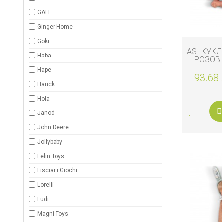
ДЕТСКИ
ИГРАЧКИ
GALT
Ginger Home
КЪРМЕНЕ
Goki
ASI КУКЛ
Haba
РОЗОВ
РОЗОВА
Hape
93.68 
Hauck
Hola
Janod
John Deere
Jollybaby
Lelin Toys
Lisciani Giochi
Lorelli
Ludi
Magni Toys