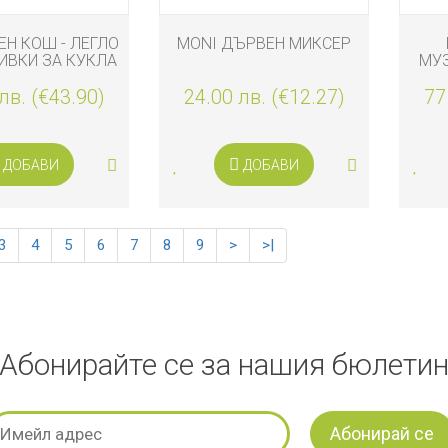
ЕН КОШ - ЛЕГЛО
MONI ДЪРВЕН МИКСЕР
ИВКИ ЗА КУКЛА
МУ
Е 30-36 СМ
лв. (€43.90)
24.00 лв. (€12.27)
77
ДОБАВИ
ДОБАВИ
3
4
5
6
7
8
9
>
>|
Абонирайте се за нашия бюлети