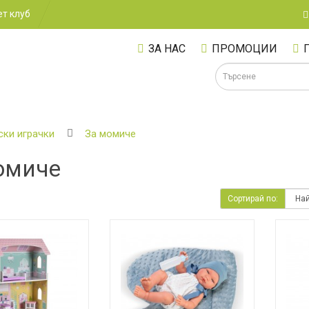
т клуб
ЗА НАС
ПРОМОЦИИ
ски играчки
За момиче
омиче
А
Сортирай по: