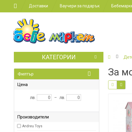
Доставки
Ваучери за подарък
Бебемарке
КАТЕГОРИИ
БЕБЕШКИ
Дет
КОЛИЧКИ
За м
Филтър
СТОЛЧЕТ
ЗА
КОЛА
Цена
ЗА
лв.
–
лв.
ХРАНЕНЕ
ЗА
Производители
ДЕТСКАТА
СТАЯ
Andreu Toys