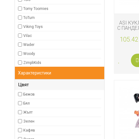
Tomy Toomies
ToTum
ASI КУК
Viking Toys
С ПАНДЕ
Vilac
105.42
Wader
Woody
ZimpliKids
Характеристики
Цвят
Бежов
Бял
Жълт
Зелен
Кафяв