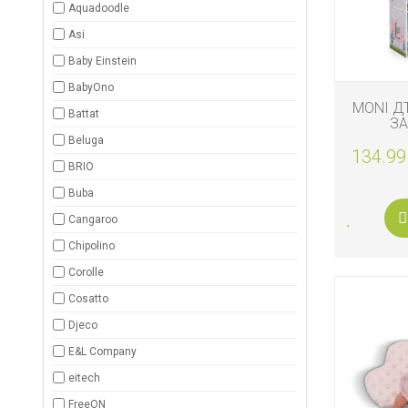
Aquadoodle
ЗА
БАНЯТА
Asi
Baby Einstein
БИО
И
BabyOno
ЕКО
MONI Д
ПРОДУКТ
Battat
ЗА
ОБЗАВ
Beluga
БЕБЕШКИ
134.99
ДРЕШКИ
BRIO
Buba
ЗА
Cangaroo
ПЪТ
И
РАЗХОДК
Chipolino
Corolle
ЗА
Cosatto
РОДИТЕЛ
Djeco
КОЗМЕТИ
E&L Company
И
ПЕЛЕНИ
eitech
FreeON