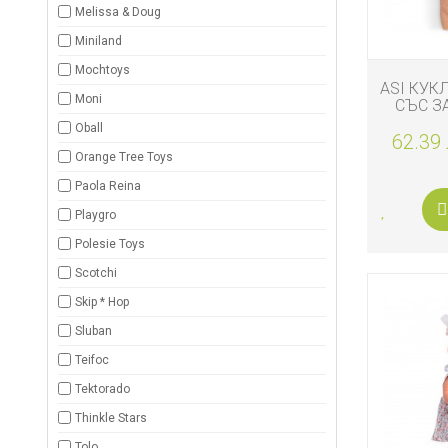
Melissa & Doug
Miniland
Mochtoys
ASI КУК
Moni
СЪС З
ЧУВА
Oball
62.39 
Orange Tree Toys
Paola Reina
Playgro
Polesie Toys
Scotchi
Skip * Hop
Sluban
Teifoc
Tektorado
Thinkle Stars
Tolo