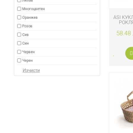
Лилав
Многоцветен
ASI КУК
Оранжев
РОКЛЯ
Розов
РОЗО
58.48 
Сив
Син
Червен
Черен