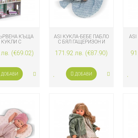
ЪРВЕНА КЪЩА
ASI КУКЛА-БЕБЕ ПАБЛО
ASI
И
 КУКЛИ С
С БЯЛ ГАЩЕРИЗОН И
ЕЖДАНЕ ANNA
СИНЯ ВЪЗГЛАВНИЦА
ПАН
 лв. (€69.02)
171.92 лв. (€87.90)
ЛИСТО
91
ДОБАВИ
ДОБАВИ
А
И
КА