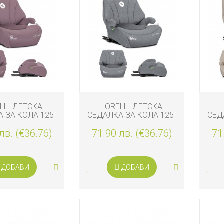
LLI ДЕТСКА
LORELLI ДЕТСКА
 ЗА КОЛА 125-
СЕДАЛКА ЗА КОЛА 125-
СЕД
 PYXIS ISOFIX,
150 СМ PYXIS ISOFIX,
15
лв. (€36.76)
PINK
71.90 лв. (€36.76)
GREY
71
ДОБАВИ
ДОБАВИ