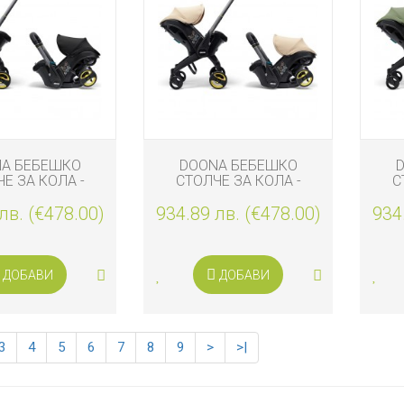
A БЕБЕШКО
DOONA БЕБЕШКО
Е ЗА КОЛА -
СТОЛЧЕ ЗА КОЛА -
С
 2 В 1 I-SIZE,
КОЛИЧКА 2 В 1 I-SIZE,
КОЛ
лв. (€478.00)
TRO BLACK
934.89 лв. (€478.00)
SAHARA SAND
934
ДОБАВИ
ДОБАВИ
3
4
5
6
7
8
9
>
>|