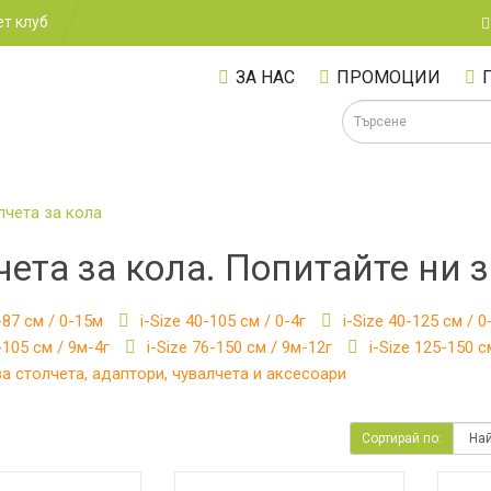
т клуб
ЗА НАС
ПРОМОЦИИ
лчета за кола
чета за кола. Попитайте ни з
А
-87 см / 0-15м
i-Size 40-105 см / 0-4г
i-Size 40-125 см / 0
-105 см / 9м-4г
i-Size 76-150 см / 9м-12г
i-Size 125-150 с
а столчета, адаптори, чувалчета и аксесоари
Сортирай по: