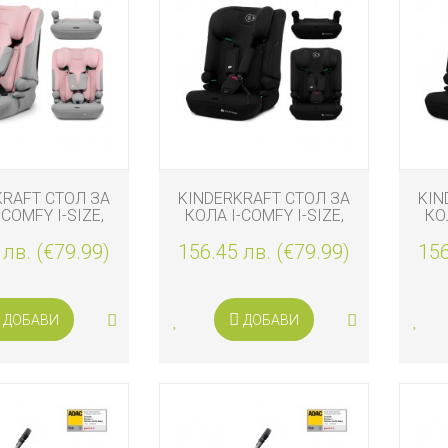
KRAFT СТОЛ ЗА
KINDERKRAFT СТОЛ ЗА
KIN
-COMFY I-SIZE,
КОЛА I-COMFY I-SIZE,
КО
РОЗОВ
ЧЕРЕН
 лв. (€79.99)
156.45 лв. (€79.99)
156
ДОБАВИ
ДОБАВИ