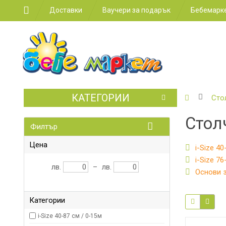
Доставки
Ваучери за подарък
Бебемарке
КАТЕГОРИИ
БЕБЕШКИ
Сто
КОЛИЧКИ
Стол
Филтър
СТОЛЧЕТ
ЗА
КОЛА
Цена
i-Size 40
i-Size 76
ЗА
лв.
–
лв.
Основи з
ХРАНЕНЕ
ЗА
Категории
ДЕТСКАТА
СТАЯ
i-Size 40-87 см / 0-15м