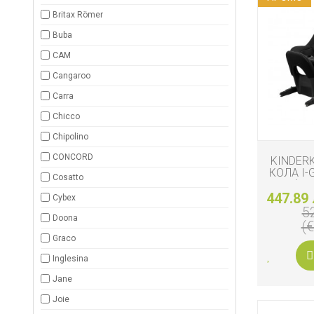
ДЕТСКИ
ИГРАЧКИ
Britax Römer
Buba
КЪРМЕНЕ
CAM
Cangaroo
Carra
Chicco
Chipolino
CONCORD
KINDER
КОЛА I-
Cosatto
PRO (61-
447.89 
Cybex
5
Doona
(
Graco
Inglesina
Jane
Joie