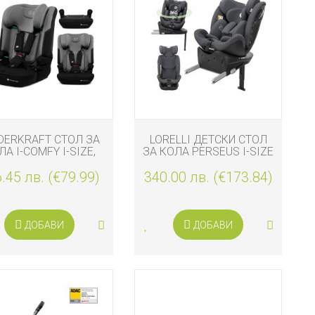
DERKRAFT СТОЛ ЗА
LORELLI ДЕТСКИ СТОЛ
ЛА I-COMFY I-SIZE,
ЗА КОЛА PERSEUS I-SIZE
СИВ
ISOFIX 40-150 СМ 360,
.45 лв. (€79.99)
340.00 лв. (€173.84)
GREY
ДОБАВИ
ДОБАВИ