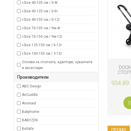
i-Size 40-105 см / 0-4г
ЗА
БАНЯТА
i-Size 40-125 см / 0-6г
i-Size 40-150 см / 0-12г
БИО
И
i-Size 76-105 см / 9м-4г
ЕКО
ПРОДУКТ
i-Size 76-150 см / 9м-12г
i-Size 125-150 см / 6-12г
БЕБЕШКИ
ДРЕШКИ
i-Size 100-150 см / 3-12г
Основи за столчета, адаптори, чувалчета
ЗА
DOON
и аксесоари
ПЪТ
СТОЛЧ
И
Производители
КОЛИЧКА
РАЗХОДК
934.89 
SL
ABC Design
ЗА
AirCuddle
РОДИТЕЛ
Avionaut
КОЗМЕТИ
Babyhome
И
ПЕЛЕНИ
BABYZEN
BeSafe
ПРОМO