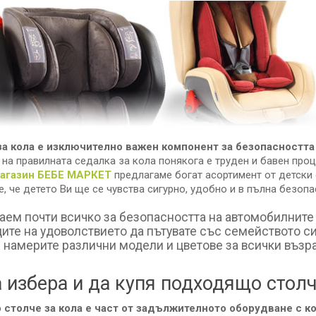
а кола е изключително важен компонент за безопасността 
 на правилната седалка за кола понякога е труден и бавен проц
магазин БЕБЕ МАРКЕТ
предлагаме богат асортимент от детски 
, че детето Ви ще се чувства сигурно, удобно и в пълна безопа
аем почти всичко за безопасността на автомобилните 
ите на удоволствието да пътувате със семейството си
 намерите различни модели и цветове за всички възра
 избера и да купя подходящо столч
 столче за кола е част от задължителното оборудване с к