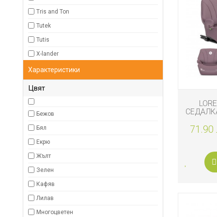
Tris and Ton
Tutek
Tutis
X-lander
Характеристики
Цвят
LORE
СЕДАЛКА
Бежов
150 СМ
71.90 
Бял
Екрю
Жълт
Зелен
Кафяв
Лилав
Многоцветен