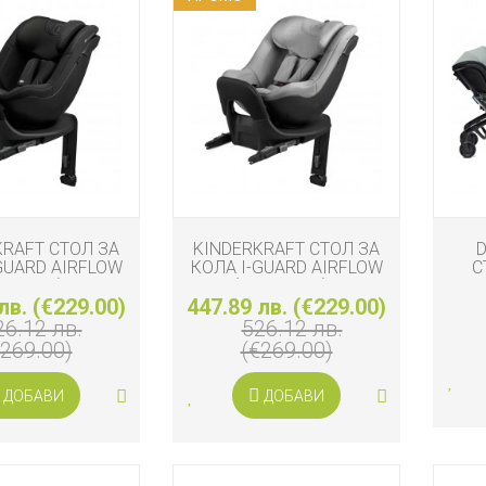
KRAFT СТОЛ ЗА
KINDERKRAFT СТОЛ ЗА
GUARD AIRFLOW
КОЛА I-GUARD AIRFLOW
С
105 СМ), BLACK
PRO (61-105 СМ), GREY
КОЛИ
лв. (€229.00)
447.89 лв. (€229.00)
26.12 лв.
526.12 лв.
€269.00)
(€269.00)
ДОБАВИ
ДОБАВИ