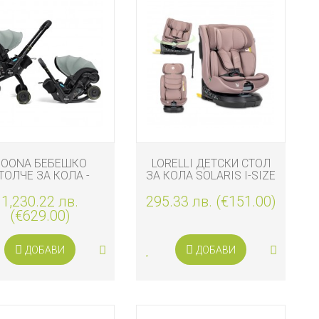
DOONA БЕБЕШКО
LORELLI ДЕТСКИ СТОЛ
ТОЛЧЕ ЗА КОЛА -
ЗА КОЛА SOLARIS I-SIZE
ЧКА 2 В 1 DOONA X,
ISOFIX 40-150 СМ 360,
1,230.22 лв.
DUSTY SAGE
295.33 лв. (€151.00)
РОЗОВ
(€629.00)
ДОБАВИ
ДОБАВИ