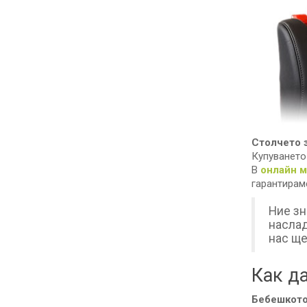
Столчето з
Купуването
В
онлайн 
гарантираме
Ние зн
наслад
нас ще
Как да
Бебешкото