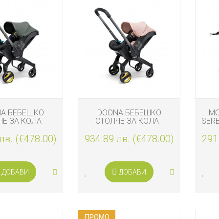
И
A БЕБЕШКО
DOONA БЕБЕШКО
MO
Е ЗА КОЛА -
СТОЛЧЕ ЗА КОЛА -
SERE
 2 В 1 I-SIZE,
КОЛИЧКА 2 В 1 I-SIZE,
А
лв. (€478.00)
ATE GREEN
934.89 лв. (€478.00)
BLUSH PINK
291
И
ДОБАВИ
ДОБАВИ
КА
ПРОМO