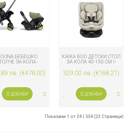
DOONA БЕБЕШКО
KIKKA BOO ДЕТСКИ СТОЛ
ТОЛЧЕ ЗА КОЛА -
ЗА КОЛА 40-150 СМ I-
ИЧКА 2 В 1 I-SIZE,
VAN I-SIZE, БЕЖОВ
.89 лв. (€478.00)
DESERT GREEN
329.00 лв. (€168.21)
ДОБАВИ
ДОБАВИ
Показани 1 от 24 | 534 (23 Страници)