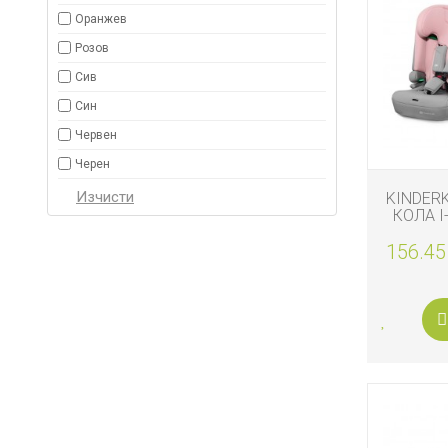
Оранжев
Розов
Сив
Син
Червен
Черен
KINDER
КОЛА I
156.45