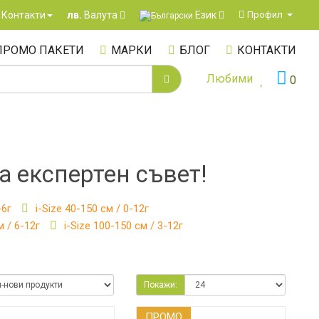
Език
Контакти
Профил
лв.
Валута
ПРОМО ПАКЕТИ
МАРКИ
БЛОГ
КОНТАКТИ
Любими
0
а експертен съвет!
-6г
i-Size 40-150 см / 0-12г
м / 6-12г
i-Size 100-150 см / 3-12г
Покажи:
ПРОМO