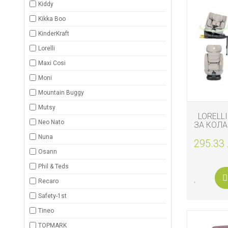
Kiddy
Kikka Boo
KinderKraft
Lorelli
Maxi Cosi
Moni
Mountain Buggy
Mutsy
LORELL
Neo Nato
ЗА КОЛА 
ISOFIX 
Nuna
295.33 
Osann
Phil & Teds
Recaro
Safety-1st
Tineo
TOPMARK