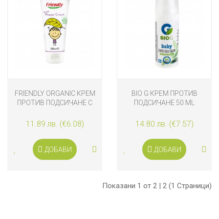
FRIENDLY ORGANIC КРЕМ
BIO G КРЕМ ПРОТИВ
ПРОТИВ ПОДСИЧАНЕ С
ПОДСИЧАНЕ 50 ML
ОРГАНИЧНО МАСЛО ОТ
ШИЙ 100 МЛ
11.89 лв. (€6.08)
14.80 лв. (€7.57)
ДОБАВИ
ДОБАВИ
Показани 1 от 2 | 2 (1 Страници)