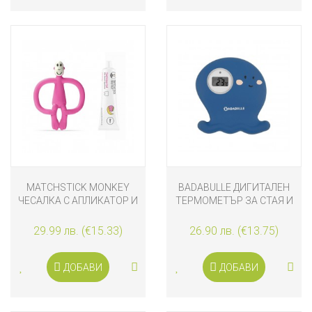
MATCHSTICK MONKEY
BADABULLE ДИГИТАЛЕН
ЧЕСАЛКА С АПЛИКАТОР И
ТЕРМОМЕТЪР ЗА СТАЯ И
ГЕЛ ЗА НИКНЕЩИ ЗЪБКИ
ВАНА ОКТОПОД
РОЗОВА
29.99 лв. (€15.33)
26.90 лв. (€13.75)
ДОБАВИ
ДОБАВИ