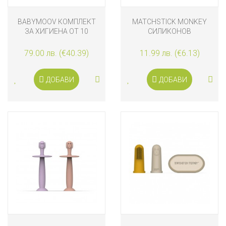
BABYMOOV КОМПЛЕКТ
MATCHSTICK MONKEY
ЗА ХИГИЕНА ОТ 10
СИЛИКОНОВ
ЧАСТИ, SEA GREEN
НАПРЪСТНИК С ЧЕТКА
ЗА ЗЪБИ BIOCOTE®,
79.00 лв. (€40.39)
11.99 лв. (€6.13)
ЗЕЛЕН
ДОБАВИ
ДОБАВИ