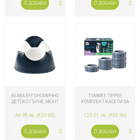
ДОБАВИ
ДОБАВИ
BEABA ЕРГОНОМИЧНО
TOMMEE TIPPEE
ДЕТСКО ГЪРНЕ, NIGHT
КОМПЛЕКТ КАСЕТИ ЗА
BLUE
ХИГИЕНЕН КОШ TWIST
AND CLICK 6 БРОЯ
44.98 лв. (€23.00)
129.01 лв. (€65.96)
ДОБАВИ
ДОБАВИ