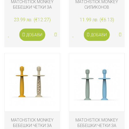
MATCHSTICK MONKEY
MATCHSTICK MONKEY
БЕБЕШКИ ЧЕТКИ ЗА
СИЛИКОНОВ
ЗЪБИ СЪС СТОПЕР, 2
НАПРЪСТНИК С ЧЕТКА
БРОЯ, РОЗОВА И ЛИЛАВА
ЗА ЗЪБИ BIOCOTE®,
23.99 лв. (€12.27)
11.99 лв. (€6.13)
ЖЪЛТ
ДОБАВИ
ДОБАВИ
MATCHSTICK MONKEY
MATCHSTICK MONKEY
БЕБЕШКИ ЧЕТКИ ЗА
БЕБЕШКИ ЧЕТКИ ЗА