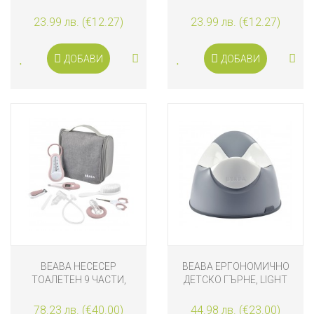
ЗЪБИ СЪС СТОПЕР, 2
ЗЪБИ СЪС СТОПЕР, 2
БРОЯ, ЛЪВ И ЖИРАФ
БРОЯ, СИНЯ И ЗЕЛЕНЯ
23.99 лв. (€12.27)
23.99 лв. (€12.27)
ДОБАВИ
ДОБАВИ
BEABA НЕСЕСЕР
BEABA ЕРГОНОМИЧНО
ТОАЛЕТЕН 9 ЧАСТИ,
ДЕТСКО ГЪРНЕ, LIGHT
РОЗОВ
MIST
78.23 лв. (€40.00)
44.98 лв. (€23.00)