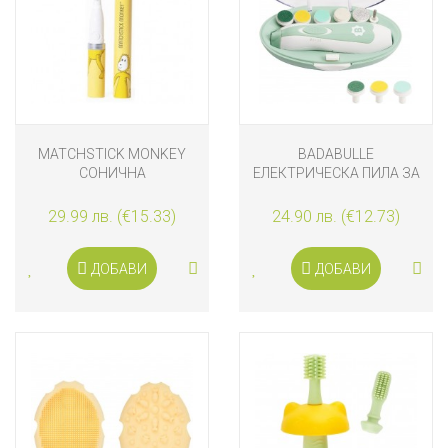
MATCHSTICK MONKEY
BADABULLE
СОНИЧНА
ЕЛЕКТРИЧЕСКА ПИЛА ЗА
ЕЛЕКТРИЧЕСКА ЧЕТКА ЗА
НОКТИ
ЗЪБИ С АНТИМИКРОБНА
29.99 лв. (€15.33)
24.90 лв. (€12.73)
ЗАЩИТА ЛЪВ
ДОБАВИ
ДОБАВИ