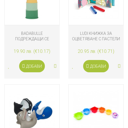
BADABULLE
LUDI КНИЖКА ЗА
ПОДРЕЖДАЩИ СЕ
ОЦВЕТЯВАНЕ С ПАСТЕЛИ
СИЛИКОНОВИ ЧАШИ ЗА
БАНЯ 7 БРОЯ
19.90 лв. (€10.17)
20.95 лв. (€10.71)
ДОБАВИ
ДОБАВИ