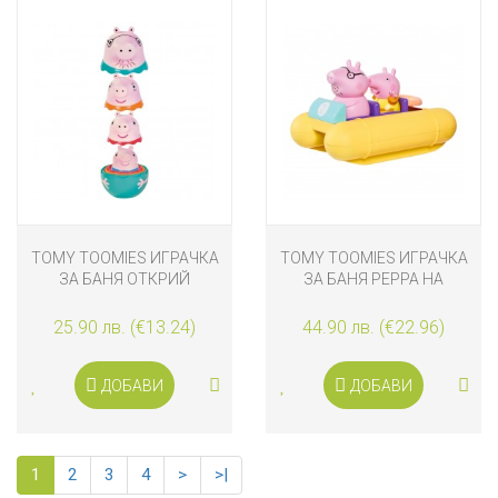
TOMY TOOMIES ИГРАЧКА
TOMY TOOMIES ИГРАЧКА
ЗА БАНЯ ОТКРИЙ
ЗА БАНЯ PEPPA НА
СЕМЕЙСТВОТО НА PEPPA
ВОДНО КОЛЕЛО
PIG
25.90 лв. (€13.24)
44.90 лв. (€22.96)
ДОБАВИ
ДОБАВИ
1
2
3
4
>
>|