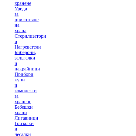
хранене
Уреди
за
приготвяне
на
храна
Стерилизатори
и
Нагреватели
Биберони,
залъгалки
и
накрайници
Прибори,
купи
и
комплекти
за
хранене
Бебешки
храни
Лигавници
Гризалки
и
чесалки