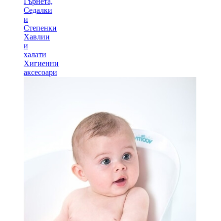
Гърнета,
Седалки
и
Степенки
Хавлии
и
халати
Хигиенни
аксесоари