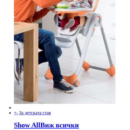
+
-
За детската стая
Show All
Виж всички