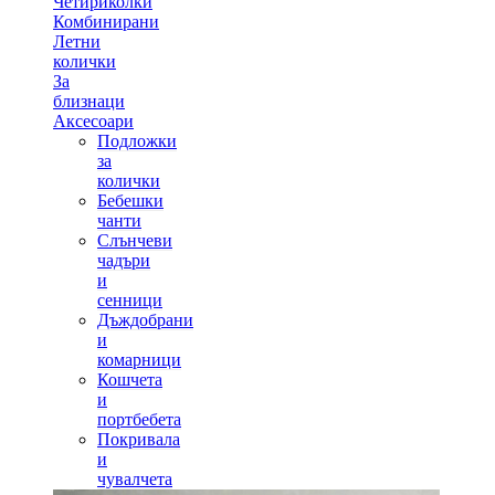
Четириколки
Комбинирани
Летни
колички
За
близнаци
Аксесоари
Подложки
за
колички
Бебешки
чанти
Слънчеви
чадъри
и
сенници
Дъждобрани
и
комарници
Кошчета
и
портбебета
Покривала
и
чувалчета