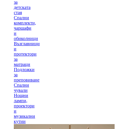
за
детската
стая
Спални
комплекти,
чаршафи
и
обиколници
Възглавници
и
протектори
за
матраци
Подложки
за
преповиване
Спални
чували
Нощни
лампи,
проектори
и
музикални
кутии