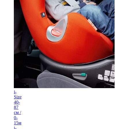
i-
Size
40-
87
см /
0-
15м
i-