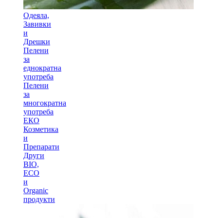
Одеяла,
Завивки
и
Дрешки
Пелени
за
еднократна
употреба
Пелени
за
многократна
употреба
ЕКО
Козметика
и
Препарати
Други
BIO,
ECO
и
Оrganic
продукти