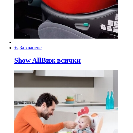
+
-
За хранене
Show All
Виж всички