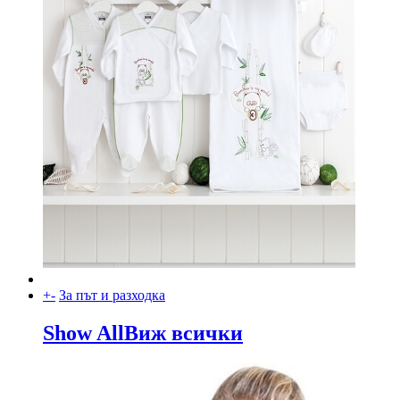
+
-
За път и разходка
Show All
Виж всички