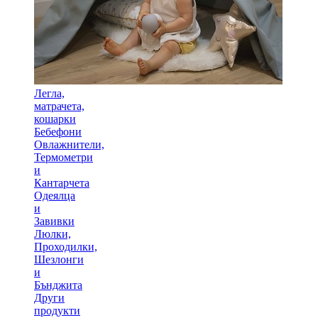
Легла,
матрачета,
кошарки
Бебефони
Овлажнители,
Термометри
и
Кантарчета
Одеялца
и
Завивки
Люлки,
Проходилки,
Шезлонги
и
Бънджита
Други
продукти