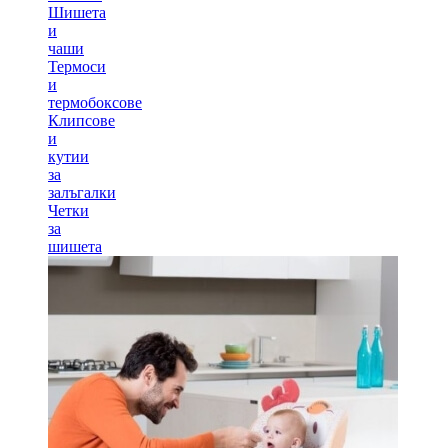
Шишета
и
чаши
Термоси
и
термобоксове
Клипсове
и
кутии
за
залъгалки
Четки
за
шишета