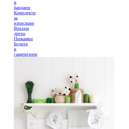
и
бандани
Комплекти
за
изписване
Връхни
дрехи
Пижамки
Бодита
и
гащеризони