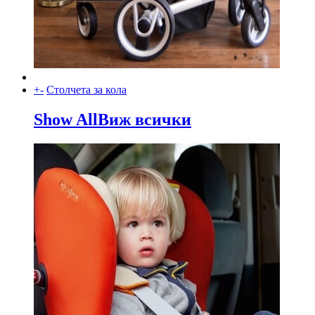
+
-
Столчета за кола
Show All
Виж всички