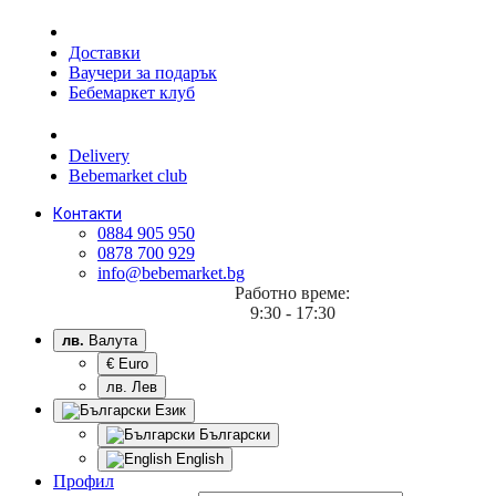
Доставки
Ваучери за подарък
Бебемаркет клуб
Delivery
Bebemarket club
Контакти
0884 905 950
0878 700 929
info@bebemarket.bg
Работно време:
9:30 - 17:30
лв.
Валута
€ Euro
лв. Лев
Език
Български
English
Профил