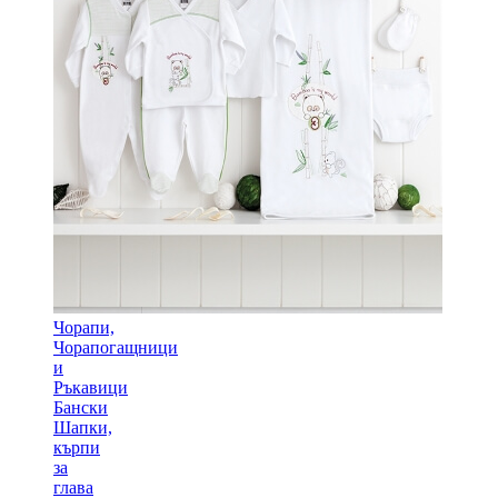
Чорапи,
Чорапогащници
и
Ръкавици
Бански
Шапки,
кърпи
за
глава