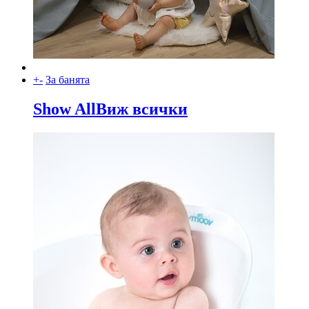
+
-
За банята
Show All
Виж всички