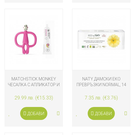
MATCHSTICK MONKEY
NATY ДАМСКИ ЕКО
ЧЕСАЛКА С АПЛИКАТОР И
ПРЕВРЪЗКИ NORMAL, 14
ГЕЛ ЗА НИКНЕЩИ ЗЪБКИ
БРОЯ
РОЗОВА
29.99 лв. (€15.33)
7.35 лв. (€3.76)
ДОБАВИ
ДОБАВИ