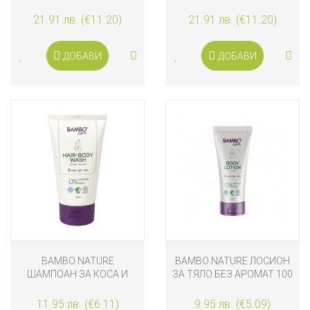
БЕБЕШКИ ДРЕХИ -
БЕБЕШКИ ДРЕХИ, ЦВЕТЯ,
ЛАВАНДУЛА, 2L
2L
21.91 лв. (€11.20)
21.91 лв. (€11.20)
ДОБАВИ
ДОБАВИ
BAMBO NATURE
BAMBO NATURE ЛОСИОН
ШАМПОАН ЗА КОСА И
ЗА ТЯЛО БЕЗ АРОМАТ 100
ТЯЛО БЕЗ АРОМАТ 150
ML
ML
11.95 лв. (€6.11)
9.95 лв. (€5.09)