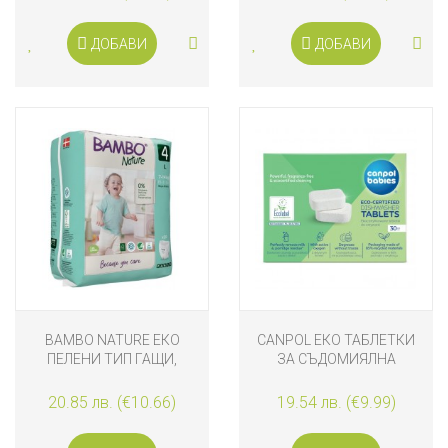
ДОБАВИ
ДОБАВИ
BAMBO NATURE EКО
CANPOL ЕКО ТАБЛЕТКИ
ПЕЛЕНИ ТИП ГАЩИ,
ЗА СЪДОМИЯЛНА
PANTS L 7-14КГ. 20 БРОЯ,
МАШИНА, 30 БРОЯ
РАЗМЕР 4
20.85 лв. (€10.66)
19.54 лв. (€9.99)