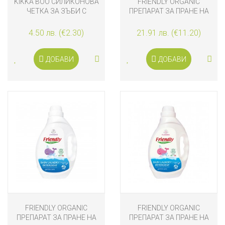
KIKKA BOO СИЛИКОНОВА
FRIENDLY ORGANIC
ЧЕТКА ЗА ЗЪБИ С
ПРЕПАРАТ ЗА ПРАНЕ НА
ВЕНДУЗА
БЕБЕШКИ ДРЕХИ - БЕЗ
АРОМАТ, 2L
4.50 лв. (€2.30)
21.91 лв. (€11.20)
ДОБАВИ
ДОБАВИ
FRIENDLY ORGANIC
FRIENDLY ORGANIC
ПРЕПАРАТ ЗА ПРАНЕ НА
ПРЕПАРАТ ЗА ПРАНЕ НА