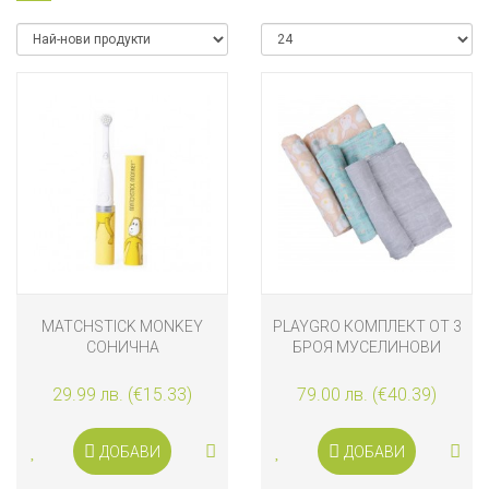
MATCHSTICK MONKEY
PLAYGRO КОМПЛЕКТ ОТ 3
СОНИЧНА
БРОЯ МУСЕЛИНОВИ
ЕЛЕКТРИЧЕСКА ЧЕТКА ЗА
ПЕЛЕНИ FAUNA FRIENDS
ЗЪБИ С АНТИМИКРОБНА
29.99 лв. (€15.33)
79.00 лв. (€40.39)
ЗАЩИТА ЛЪВ
ДОБАВИ
ДОБАВИ