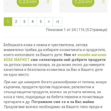
ДОБАВИ
ДОБАВИ
1
2
3
4
5
>
>|
Показани 1 от 24 | 116 (5 Страници)
Бебешката кожа е нежна и чувствителна, затова
внимателно трябва да избирате козметиката и продуктите,
които използвате за Вашето дете.
Ние от
онлайн магазин
БЕБЕ МАРКЕТ
сме селектирали най-добрите продукти
за детска грижа на пазара, за да може лесно да намерите
качествена и безопасна козметика за Вас и Вашето дете
на едно място.
При нас ще намерите богато разнообразии от
пелени, мокри
кърпички, продукти против подсичане, репелентни и
слънцезащитни продукти, всичко за устната хигиена, за
коса и тяло, подходящи за бебета перилни и почистващи
препарати и др.
Погрижили сме се и за Вас майки.
Предлагаме всичко необходимо за Вашето тяло преди и