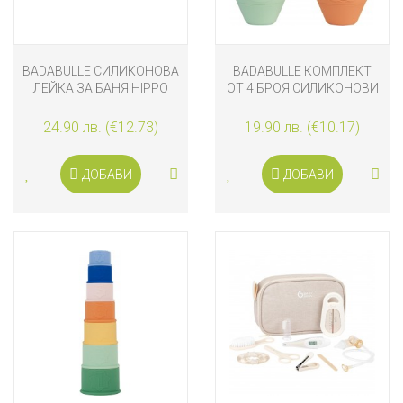
BADABULLE СИЛИКОНОВА
BADABULLE КОМПЛЕКТ
ЛЕЙКА ЗА БАНЯ HIPPO
ОТ 4 БРОЯ СИЛИКОНОВИ
ИГРАЧКИ-ПРЪСКАЛКИ ЗА
БАНЯ
24.90 лв. (€12.73)
19.90 лв. (€10.17)
ДОБАВИ
ДОБАВИ