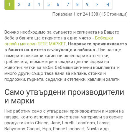
1
2
3
4
5
6
7
8
9
>
>|
Показани 1 от 24 | 338 (15 Страници)
Всичко необходимо за къпането и хигиената на Вашето
бебе в банята ще откриете на едно място -
Бебешки
онлайн магазин БЕБЕ МАРКЕТ
.
Направете преживяването
в банята на детето вълнуващо и забавно.
При нас ще
намерите всякакви хигиенни аксесоари като четки,
гребенчета, термометри в сладки цветни форми на
животни, четки за зъби, бебешки хигиенни комплекти и
много други, също така вани за къпане, стойки и
подложки, гърнета, седалки и степенки, хавлии и халати.
Само утвърдени производители
и марки
Ние работим само с утвърдени производители и марки на
пазара, които използват качествени материали за своите
продукти като Chicco, Jane, Lorelli, Lanaform, Lassig,
Babymoov, Canpol, Hipp, Prince Lionheart, Nuvita и др.