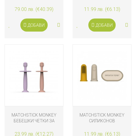
ЧАСТИ, SEA GREEN
НАПРЪСТНИК С ЧЕТКА
ЗА ЗЪБИ BIOCOTE®,
79.00 лв. (€40.39)
11.99 лв. (€6.13)
ЗЕЛЕН
ДОБАВИ
ДОБАВИ
MATCHSTICK MONKEY
MATCHSTICK MONKEY
БЕБЕШКИ ЧЕТКИ ЗА
СИЛИКОНОВ
ЗЪБИ СЪС СТОПЕР, 2
НАПРЪСТНИК С ЧЕТКА
БРОЯ, РОЗОВА И ЛИЛАВА
ЗА ЗЪБИ BIOCOTE®,
23.99 лв. (€12.27)
11.99 лв. (€6.13)