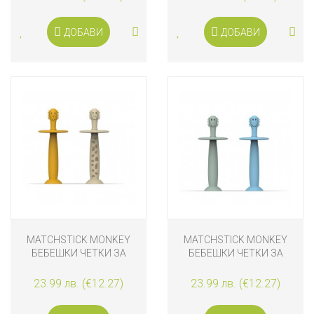
ЖЪЛТ
ДОБАВИ
ДОБАВИ
MATCHSTICK MONKEY
MATCHSTICK MONKEY
БЕБЕШКИ ЧЕТКИ ЗА
БЕБЕШКИ ЧЕТКИ ЗА
ЗЪБИ СЪС СТОПЕР, 2
ЗЪБИ СЪС СТОПЕР, 2
БРОЯ, ЛЪВ И ЖИРАФ
БРОЯ, СИНЯ И ЗЕЛЕНЯ
23.99 лв. (€12.27)
23.99 лв. (€12.27)