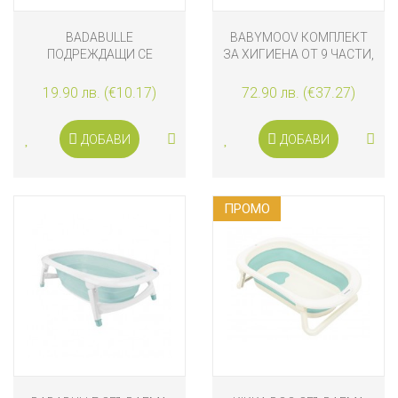
BADABULLE
BABYMOOV КОМПЛЕКТ
ПОДРЕЖДАЩИ СЕ
ЗА ХИГИЕНА ОТ 9 ЧАСТИ,
СИЛИКОНОВИ ЧАШИ ЗА
SAND
БАНЯ 7 БРОЯ
19.90 лв. (€10.17)
72.90 лв. (€37.27)
ДОБАВИ
ДОБАВИ
ПРОМO