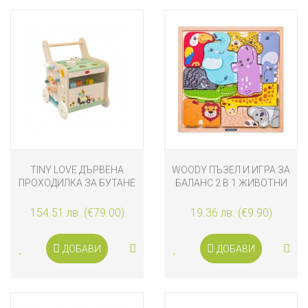
TINY LOVE ДЪРВЕНА
WOODY ПЪЗЕЛ И ИГРА ЗА
ПРОХОДИЛКА ЗА БУТАНЕ
БАЛАНС 2 В 1 ЖИВОТНИ
С АКТИВНОСТИ FARMERS
FUNDAY, 12М+
154.51 лв. (€79.00)
19.36 лв. (€9.90)
ДОБАВИ
ДОБАВИ