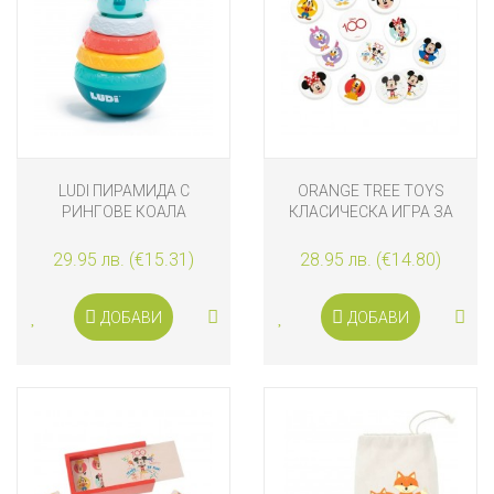
LUDI ПИРАМИДА С
ORANGE TREE TOYS
РИНГОВЕ КОАЛА
КЛАСИЧЕСКА ИГРА ЗА
ПАМЕТ DISNEY 100,
ЛИМИТИРАНА СЕРИЯ
29.95 лв. (€15.31)
28.95 лв. (€14.80)
ДОБАВИ
ДОБАВИ