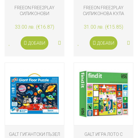
FREEON FREE2PLAY
FREEON FREE2PLAY
СИЛИКОНОВИ
СИЛИКОНОВА КУЛА
ФОРМИЧКИ С ДЪРВЕНА
КВАДРАТ
ОСНОВА, СИНИ
33.00 лв. (€16.87)
31.00 лв. (€15.85)
ДОБАВИ
ДОБАВИ
GALT ГИГАНТСКИ ПЪЗЕЛ
GALT ИГРА ЛОТО С