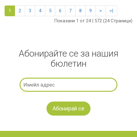
1
2
3
4
5
6
7
8
9
>
>|
Показани 1 от 24 | 572 (24 Страници)
Абонирайте се за нашия
бюлетин