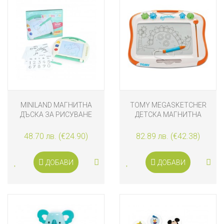
MINILAND МАГНИТНА
TOMY MEGASKETCHER
ДЪСКА ЗА РИСУВАНЕ
ДЕТСКА МАГНИТНА
ДЪСКА ЗА РИСУВАНЕ
CLASSIC
48.70 лв. (€24.90)
82.89 лв. (€42.38)
ДОБАВИ
ДОБАВИ