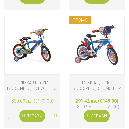
ПРОМO
TOIMSA ДЕТСКИ
TOIMSA ДЕТСКИ
ВЕЛОСИПЕД HOT WHEELS,
ВЕЛОСИПЕД С ПОМОЩНИ
16 ИНЧА
КОЛЕЛА SUPERMAN, 14
ИНЧА
350.09 лв. (€179.00)
291.42 лв. (€149.00)
310.98 лв. (€159.00)
ДОБАВИ
ДОБАВИ