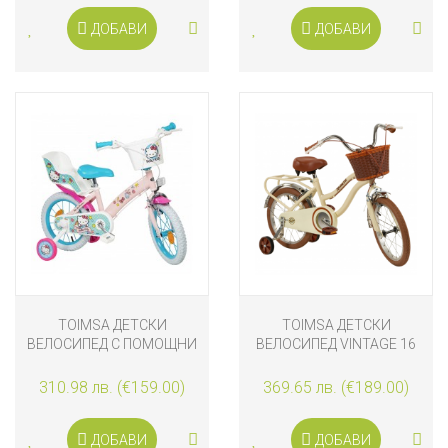
ДОБАВИ
ДОБАВИ
TOIMSA ДЕТСКИ
TOIMSA ДЕТСКИ
ВЕЛОСИПЕД С ПОМОЩНИ
ВЕЛОСИПЕД VINTAGE 16
КОЛЕЛА HELLO KITTY, 14
ИНЧА, БЕЖОВ
ИНЧА
310.98 лв. (€159.00)
369.65 лв. (€189.00)
ДОБАВИ
ДОБАВИ