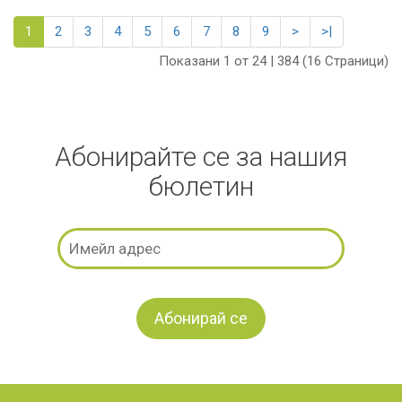
1
2
3
4
5
6
7
8
9
>
>|
Показани 1 от 24 | 384 (16 Страници)
Абонирайте се за нашия
бюлетин