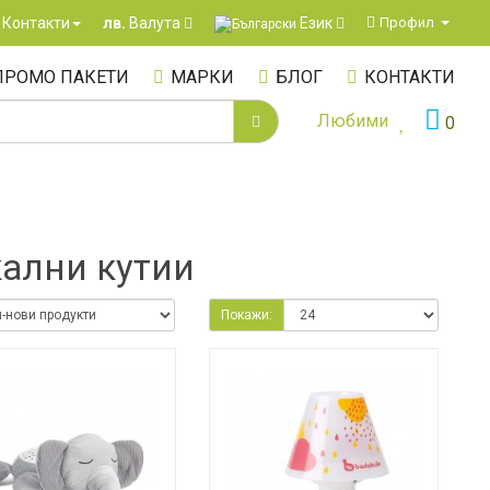
Език
Контакти
Профил
лв.
Валута
ПРОМО ПАКЕТИ
МАРКИ
БЛОГ
КОНТАКТИ
Любими
0
кални кутии
Покажи: