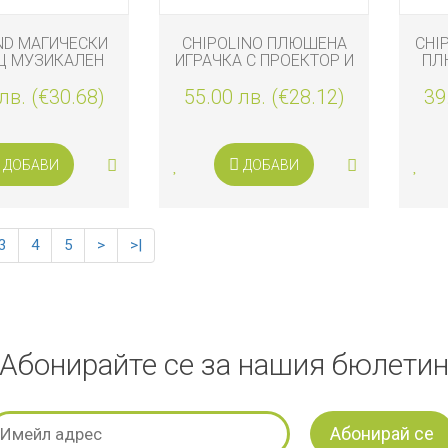
ND МАГИЧЕСКИ
CHIPOLINO ПЛЮШЕНА
CHI
Щ МУЗИКАЛЕН
ИГРАЧКА С ПРОЕКТОР И
ПЛ
В MAGICAL
МУЗИКА, АГЪНЦЕ
лв. (€30.68)
55.00 лв. (€28.12)
39
ДОБАВИ
ДОБАВИ
3
4
5
>
>|
Абонирайте се за нашия бюлети