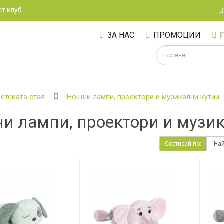
т клуб
ЗА НАС
ПРОМОЦИИ
детската стая
Нощни лампи, проектори и музикални кутии
и лампи, проектори и музи
А
Сортирай по: