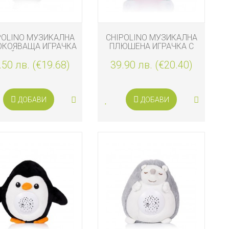
POLINO МУЗИКАЛНА
CHIPOLINO МУЗИКАЛНА
ОКОЯВАЩА ИГРАЧКА
ПЛЮШЕНА ИГРАЧКА С
ЗАЙЧЕ, ЖЪЛТА
НОЩНА ЛАМПА И
.50 лв. (€19.68)
39.90 лв. (€20.40)
МУЗИКА, ЕДНОРОГ
ДОБАВИ
ДОБАВИ