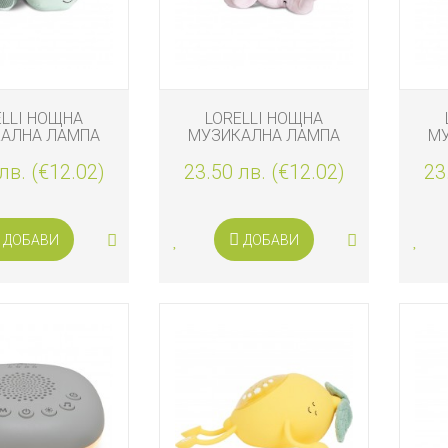
ELLI НОЩНА
LORELLI НОЩНА
И
АЛНА ЛАМПА
МУЗИКАЛНА ЛАМПА
М
КУЧЕ
СЛОНЧЕ, РОЗОВО
лв. (€12.02)
23.50 лв. (€12.02)
23
ДОБАВИ
ДОБАВИ
А
И
КА