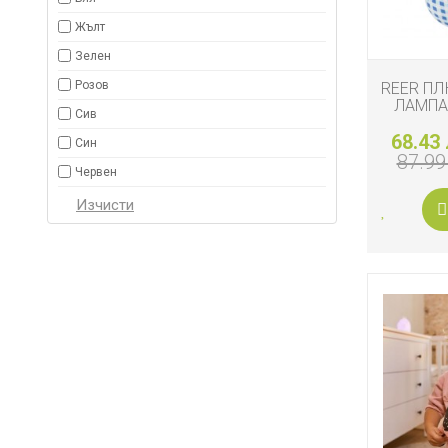
Жълт
Зелен
Розов
REER П
ЛАМПА
Сив
68.43 
Син
87.99
Червен