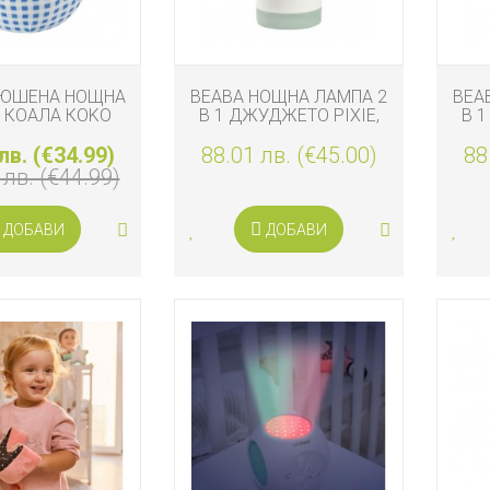
ЛЮШЕНА НОЩНА
BEABA НОЩНА ЛАМПА 2
BEA
 КОАЛА КOKO
В 1 ДЖУДЖЕТО PIXIE,
В 1
ЗЕЛЕНА
лв. (€34.99)
88.01 лв. (€45.00)
88
 лв. (€44.99)
ДОБАВИ
ДОБАВИ