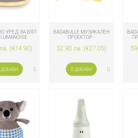
O УРЕД ЗА БЯЛ
BADABULLE МУЗИКАЛЕН
BAD
LUMANOISE
ПРОЕКТОР -
П
СИЛИКОНОВА НОЩНА
лв. (€14.90)
ЛАМПА ЛИМОНЪТ BASILE
52.90 лв. (€27.05)
59
ДОБАВИ
ДОБАВИ