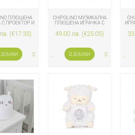
INO ПЛЮШЕНA
CHIPOLINO МУЗИКАЛНА
CH
 С ПРОЕКТОР И
ПЛЮШЕНА ИГРАЧКА С
ИГР
КА, БУХАЛЧЕ
ПРОЕКТОР И МУЗИКА,
МУ
лв. (€17.33)
49.00 лв. (€25.05)
ЕДНОРОГ
33
ДОБАВИ
ДОБАВИ