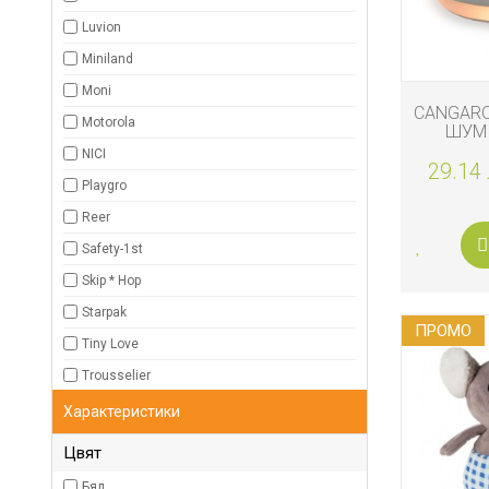
ДЕТСКИ
ИГРАЧКИ
Luvion
Miniland
КЪРМЕНЕ
Moni
CANGARO
Motorola
ШУМ 
NICI
29.14 
Playgro
Reer
Safety-1st
Skip * Hop
Starpak
ПРОМO
Tiny Love
Trousselier
Характеристики
Цвят
Бял