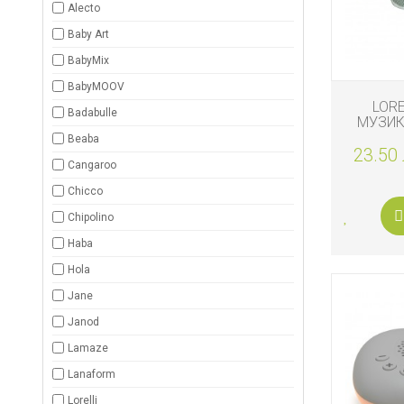
Alecto
ЗА
БАНЯТА
Baby Art
BabyMix
БИО
И
BabyMOOV
ЕКО
LOR
ПРОДУКТ
Badabulle
МУЗИК
Beaba
БЕБЕШКИ
23.50 
ДРЕШКИ
Cangaroo
Chicco
ЗА
Chipolino
ПЪТ
И
РАЗХОДК
Haba
Hola
ЗА
Jane
РОДИТЕЛ
Janod
КОЗМЕТИ
Lamaze
И
ПЕЛЕНИ
Lanaform
Lorelli