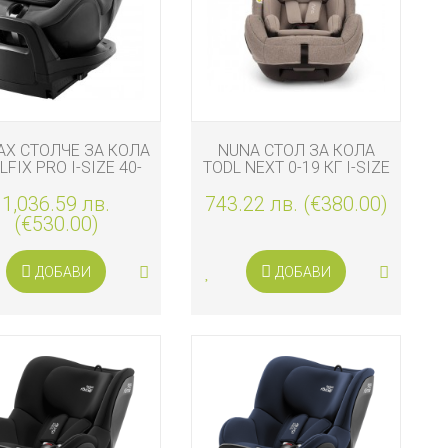
AX СТОЛЧЕ ЗА КОЛА
NUNA СТОЛ ЗА КОЛА
LFIX PRO I-SIZE 40-
TODL NEXT 0-19 КГ I-SIZE
 СМ, MINERAL GREY
СТАНДАРТ, CEDAR
1,036.59 лв.
STYLE
743.22 лв. (€380.00)
(€530.00)
ДОБАВИ
ДОБАВИ