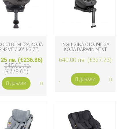
CO СТОЛЧЕ ЗА КОЛА
INGLESINA СТОЛЧЕ ЗА
RN2ME 360° I-SIZE,
КОЛА DARWIN NEXT
HEATHER
STAGE I-SIZE STONE
.25 лв. (€236.86)
640.00 лв. (€327.23)
GREY
545.00 лв.
(€278.65)
ДОБАВИ
ДОБАВИ