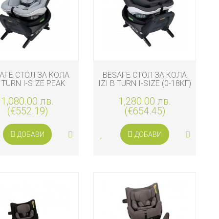
AFE СТОЛ ЗА КОЛА
BESAFE СТОЛ ЗА КОЛА
I TURN I-SIZE PEAK
IZI B TURN I-SIZE (0-18КГ)
MESH
ANTHRACITE MESH
1,080.00 лв.
1,280.00 лв.
(€552.19)
(€654.45)
ДОБАВИ
ДОБАВИ