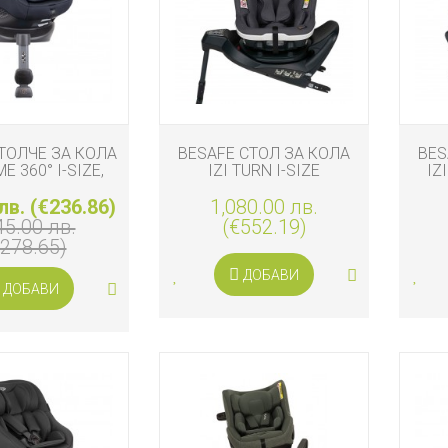
ТОЛЧЕ ЗА КОЛА
BESAFE СТОЛ ЗА КОЛА
BES
E 360° I-SIZE,
IZI TURN I-SIZE
IZ
NAVY
ANTHRACITE MESH
лв. (€236.86)
1,080.00 лв.
45.00 лв.
(€552.19)
€278.65)
ДОБАВИ
ДОБАВИ