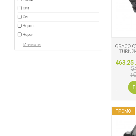
Сив
Син
Червен
Черен
GRACO С
TURN2M
M
463.25 
5
(
ПРОМO