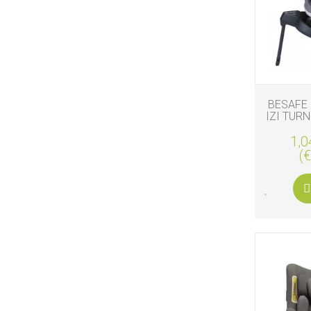
BESAFE
IZI TURN
M
1,0
(