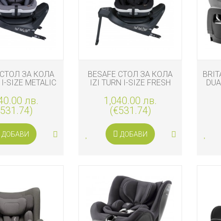
 СТОЛ ЗА КОЛА
BESAFE СТОЛ ЗА КОЛА
BRIT
 I-SIZE METALIC
IZI TURN I-SIZE FRESH
DUA
ELANGE
BLACK CAB
105
40.00 лв.
1,040.00 лв.
€531.74)
(€531.74)
ДОБАВИ
ДОБАВИ