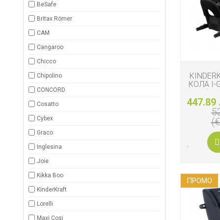
BeSafe
ЗА
БАНЯТА
Britax Römer
CAM
БИО
И
Cangaroo
ЕКО
ПРОДУКТ
Chicco
KINDER
Chipolino
БЕБЕШКИ
КОЛА I-
ДРЕШКИ
CONCORD
PRO (61-
447.89 
Cosatto
5
ЗА
Cybex
ПЪТ
(
И
РАЗХОДК
Graco
Inglesina
ЗА
Joie
РОДИТЕЛ
Kikka Boo
ПРОМO
КОЗМЕТИ
KinderKraft
И
ПЕЛЕНИ
Lorelli
Maxi Cosi