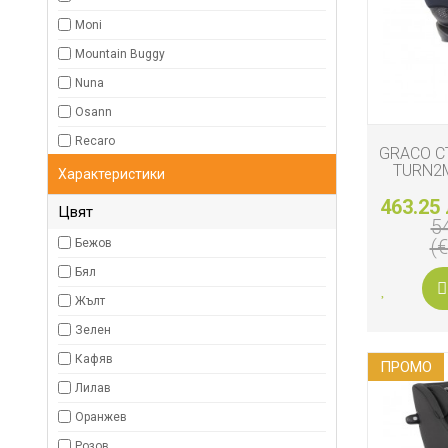
ДЕТСКИ
ИГРАЧКИ
Moni
Mountain Buggy
КЪРМЕНЕ
Nuna
Osann
Recaro
GRACO С
TURN2M
Характеристики
463.25 
Цвят
5
(
Бежов
Бял
Жълт
Зелен
Кафяв
ПРОМO
Лилав
Оранжев
Розов