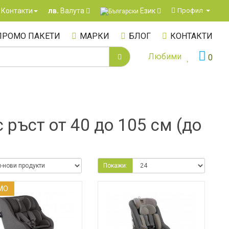
Език
Контакти
Профил
лв.
Валута
ПРОМО ПАКЕТИ
МАРКИ
БЛОГ
КОНТАКТИ
Любими
0
 ръст от 40 до 105 см (до
Покажи:
МO