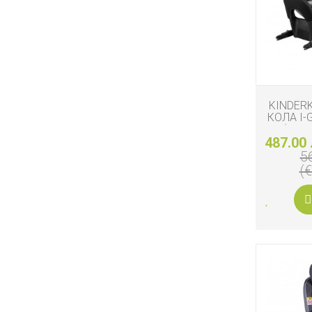
KINDER
КОЛА I-
(40-1
487.00 
5
(