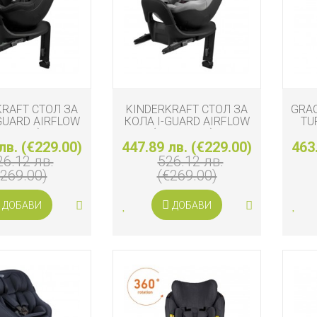
И
KRAFT СТОЛ ЗА
KINDERKRAFT СТОЛ ЗА
GRA
GUARD AIRFLOW
КОЛА I-GUARD AIRFLOW
TU
105 СМ), BLACK
PRO (61-105 СМ), GREY
лв. (€229.00)
447.89 лв. (€229.00)
463
26.12 лв.
526.12 лв.
€269.00)
(€269.00)
А
ДОБАВИ
ДОБАВИ
И
КА