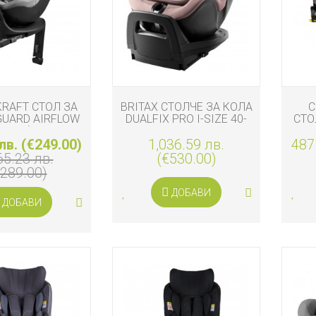
KRAFT СТОЛ ЗА
BRITAX СТОЛЧЕ ЗА КОЛА
C
GUARD AIRFLOW
DUALFIX PRO I-SIZE 40-
СТО
05 СМ), GREY
105 СМ DUSTY ROSE
AN
лв. (€249.00)
1,036.59 лв.
STYLE
487
65.23 лв.
(€530.00)
€289.00)
ДОБАВИ
ДОБАВИ