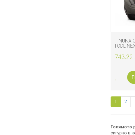
NUNA 
TODL NEX
СТАНД
743.22 
1
2
Голямото 
сигурно в к