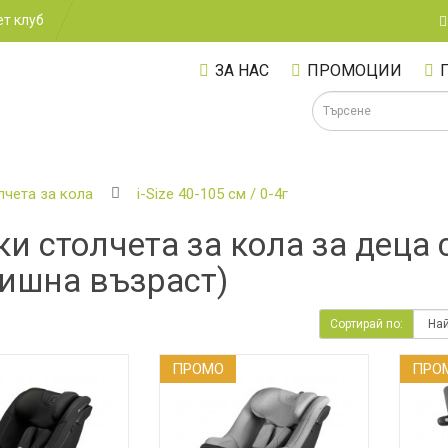
т клуб
ЗА НАС
ПРОМОЦИИ
лчета за кола
i-Size 40-105 см / 0-4г
и столчета за кола за деца с
А
дишна възраст)
Сортирай по:
ПРОМO
ПРО