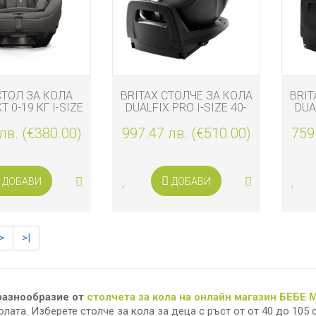
СТОЛ ЗА КОЛА
BRITAX СТОЛЧЕ ЗА КОЛА
BRIT
T 0-19 КГ I-SIZE
DUALFIX PRO I-SIZE 40-
DUA
АРТ, THUNDER
105 СМ DEEP GREY
лв. (€380.00)
997.47 лв. (€510.00)
CLASSIC
759
ДОБАВИ
ДОБАВИ
>
>|
разнообразие от
столчета за кола на онлайн магазин БЕБЕ
олата. Изберете столче за кола за деца с ръст от от 40 до 105 