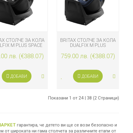
AX СТОЛЧЕ ЗА КОЛА
BRITAX СТОЛЧЕ ЗА КОЛА
LFIX М PLUS SPACE
DUALFIX М PLUS
BLACK
MOONLIGHT BLUE
.00 лв. (€388.07)
759.00 лв. (€388.07)
ДОБАВИ
ДОБАВИ
Показани 1 от 24 | 38 (2 Страници)
 МАРКЕТ
гарантира, че детето ви ще се вози безопасно и
см от широката ни гама столчета за различните етапи от