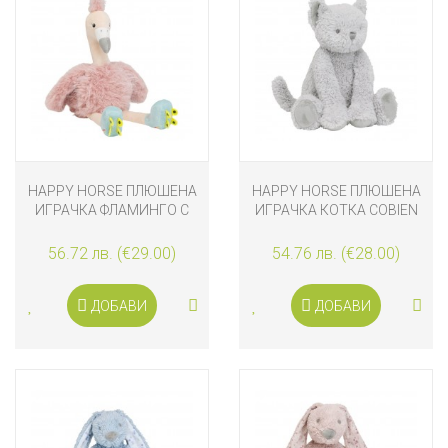
HAPPY HORSE ПЛЮШЕНА
HAPPY HORSE ПЛЮШЕНА
ИГРАЧКА ФЛАМИНГО С
ИГРАЧКА КОТКА COBIEN
РОЛКОВИ КЪНКИ FAME
38 СМ
42 СМ
56.72 лв. (€29.00)
54.76 лв. (€28.00)
ДОБАВИ
ДОБАВИ