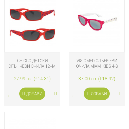
CHICCO ДЕТСКИ
VISIOMED СЛЪНЧЕВИ
СЛЪНЧЕВИ ОЧИЛА 12+М,
ОЧИЛА MIAMI KIDS 4-8
МОМЧЕ ЧЕРВЕНИ
ГОДИНИ, РОЗОВИ С
ТОЧКИ
27.99 лв. (€14.31)
37.00 лв. (€18.92)
ДОБАВИ
ДОБАВИ