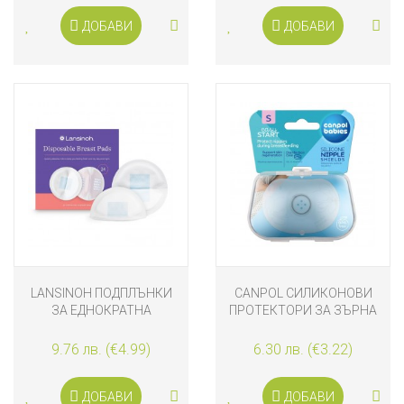
ДОБАВИ
ДОБАВИ
LANSINOH ПОДПЛЪНКИ
CANPOL СИЛИКОНОВИ
ЗА ЕДНОКРАТНА
ПРОТЕКТОРИ ЗА ЗЪРНА
УПОТРЕБА 24 БРОЯ
EASY START, РАЗМЕР S, 2
БРОЯ
9.76 лв. (€4.99)
6.30 лв. (€3.22)
ДОБАВИ
ДОБАВИ