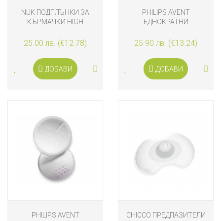
NUK ПОДПЛЪНКИ ЗА
PHILIPS AVENT
КЪРМАЧКИ HIGH
ЕДНОКРАТНИ
PERFORMANCE 60 БРОЯ
ПОДПЛЪНКИ ЗА ГЪРДИ
100 БРОЯ
25.00 лв. (€12.78)
25.90 лв. (€13.24)
ДОБАВИ
ДОБАВИ
PHILIPS AVENT
CHICCO ПРЕДПАЗИТЕЛИ