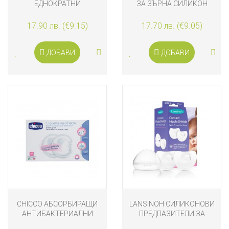
ЕДНОКРАТНИ
ЗА ЗЪРНА СИЛИКОН
ПОДПЛЪНКИ ЗА ГЪРДИ
60 БРОЯ
17.90 лв. (€9.15)
17.70 лв. (€9.05)
ДОБАВИ
ДОБАВИ
CHICCO АБСОРБИРАЩИ
LANSINOH СИЛИКОНОВИ
АНТИБАКТЕРИАЛНИ
ПРЕДПАЗИТЕЛИ ЗА
ПОДПЛЪНКИ 60 БРОЯ
ЗЪРНА, 2 РАЗМЕРА