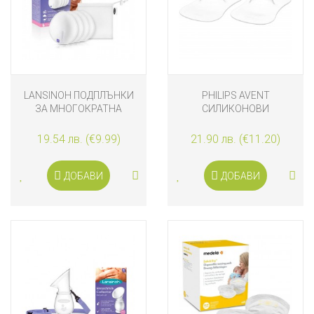
LANSINOH ПОДПЛЪНКИ
PHILIPS AVENT
ЗА МНОГОКРАТНА
СИЛИКОНОВИ
УПОТРЕБА 4 БРОЯ
ПРОТЕКТОРИ ЗА ЗЪРНА,
РАЗМЕР M
19.54 лв. (€9.99)
21.90 лв. (€11.20)
ДОБАВИ
ДОБАВИ