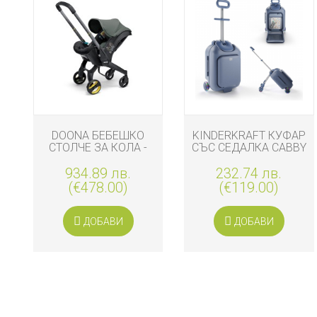
DOONA БЕБЕШКО
KINDERKRAFT КУФАР
СТОЛЧЕ ЗА КОЛА -
СЪС СЕДАЛКА CABBY
КОЛИЧК...
СИН
934.89 лв.
232.74 лв.
(€478.00)
(€119.00)
ДОБАВИ
ДОБАВИ