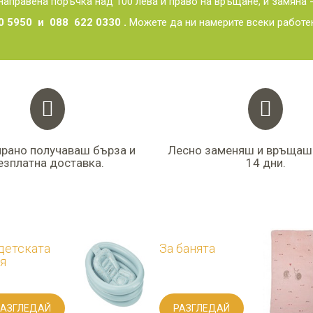
направена поръчка над 100 лева и право на връщане, и замяна
0 5950 и 088 622 0330 .
Можете да ни намерите всеки работ
ирано получаваш бърза и
Лесно заменяш и връщаш
езплатна доставка.
14 дни.
тската
За банята
ЗГЛЕДАЙ
РАЗГЛЕДАЙ