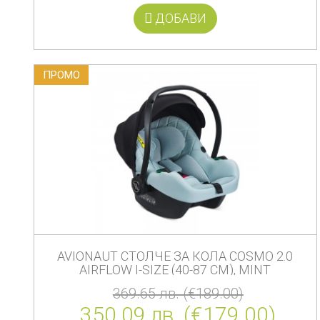
ДОБАВИ
ПРОМO
AVIONAUT СТОЛЧЕ ЗА КОЛА COSMO 2.0
AIRFLOW I-SIZE (40-87 СМ), MINT
369.65 лв. (€189.00)
350.09 лв. (€179.00)