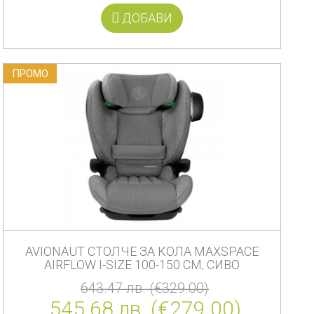
ДОБАВИ
ПРОМO
AVIONAUT СТОЛЧЕ ЗА КОЛА MAXSPACE
AIRFLOW I-SIZE 100-150 СМ, СИВО
643.47 лв. (€329.00)
545.68 лв. (€279.00)