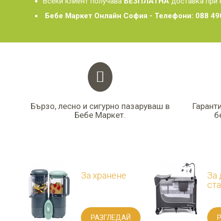
Всеки клиент получава
БЕЗПЛАТНА
доставка при 
Бебе Маркет Онлайн София - Телефони: 088 49
Бързо, лесно и сигурно пазаруваш в
Гарант
Бебе Маркет.
б
За хранене
За де
стая
РАЗГЛЕДАЙ
РА