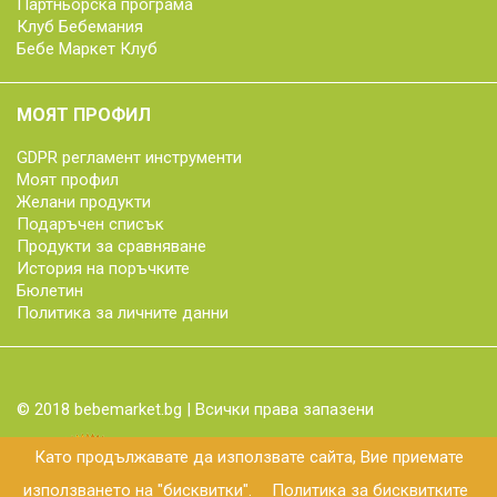
Партньорска програма
Клуб Бебемания
Бебе Маркет Клуб
МОЯТ ПРОФИЛ
GDPR регламент инструменти
Моят профил
Желани продукти
Подаръчен списък
Продукти за сравняване
История на поръчките
Бюлетин
Политика за личните данни
© 2018 bebemarket.bg | Всички права запазени
Като продължавате да използвате сайта, Вие приемате
използването на "бисквитки".
Политика за бисквитките