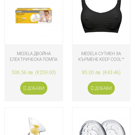
MEDELA ДВОЙНА
MEDELA СУТИЕН ЗА
ЕЛЕКТРИЧЕСКА ПОМПА
КЪРМЕНЕ KEEP COOL™
ЗА КЪРМА MOTION INBRA
ЧЕРЕН, S
506.56 лв. (€259.00)
85.00 лв. (€43.46)
ДОБАВИ
ДОБАВИ