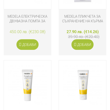
MEDELA ЕЛЕКТРИЧЕСКА
MEDELA ПЛИКЧЕТА ЗА
ДВУФАЗНА ПОМПА ЗА
СЪХРАНЕНИЕ НА КЪРМА
КЪРМА SOLO HANDS-
150МЛ. 20 БРОЯ
FREE
450.00 лв. (€230.08)
27.90 лв. (€14.26)
39.90 лв. (€20.40)
ДОБАВИ
ДОБАВИ