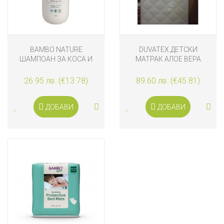
BAMBO NATURE
DUVATEX ДЕТСКИ
ШАМПОАН ЗА КОСА И
МАТРАК АЛОЕ ВЕРА
ТЯЛО БЕЗ АРОМАТ 500
ML
26.95 лв. (€13.78)
89.60 лв. (€45.81)
ДОБАВИ
ДОБАВИ