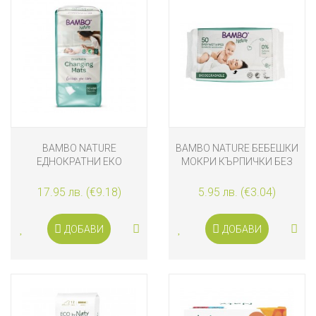
BAMBO NATURE
BAMBO NATURE БЕБЕШКИ
ЕДНОКРАТНИ ЕКО
МОКРИ КЪРПИЧКИ БЕЗ
ПОДЛОЖКИ ЗА
АРОМАТ, 50 БРОЯ С
ПРЕПОВИВАНЕ-
ТВЪРД КАПАК
17.95 лв. (€9.18)
5.95 лв. (€3.04)
ПРОТЕКТОРИ ЗА ЛЕГЛО
60X60 СМ, 10 БРОЯ
ДОБАВИ
ДОБАВИ