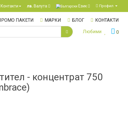
Език
Контакти
Профил
лв.
Валута
ПРОМО ПАКЕТИ
МАРКИ
БЛОГ
КОНТАКТИ
Любими
0
тител - концентрат 750
mbrace)