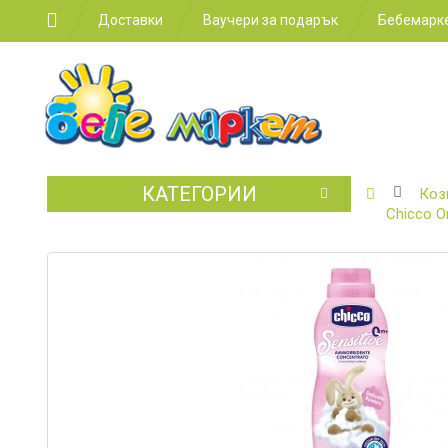
Доставки
Ваучери за подарък
Бебемарке
КАТЕГОРИИ
БЕБЕШКИ
Коз
КОЛИЧКИ
Chicco О
СТОЛЧЕТ
ЗА
КОЛА
ЗА
ХРАНЕНЕ
ЗА
ДЕТСКАТА
СТАЯ