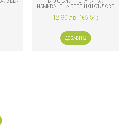
ЗА ЗЪБИ
BIO G БИО ПРЕПАРАТ ЗА
NU
ИЗМИВАНЕ НА БЕБЕШКИ СЪДОВЕ
Б
500 ML
)
12.80 лв. (€6.54)
ДОБАВИ
н