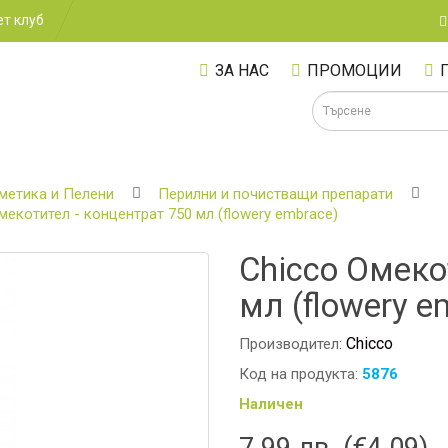
т клуб
ЗА НАС
ПРОМОЦИИ
метика и Пелени
Перилни и почистващи препарати
мекотител - концентрат 750 мл (flowery embrace)
А
Chicco Омеко
мл (flowery e
Chicco
Производител:
Код на продукта:
5876
Наличен
7.99 лв. (€4.09)