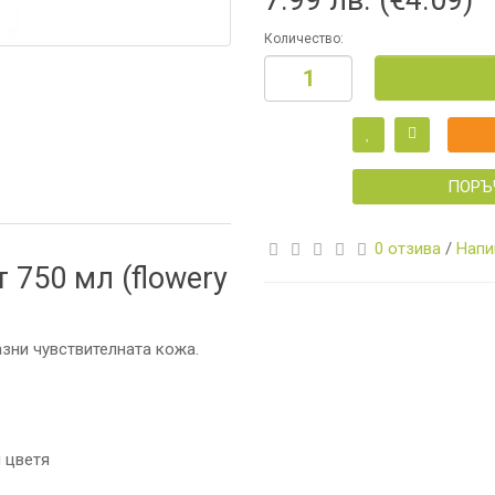
Количество:
И
ПОРЪ
0 отзива
/
Напи
 750 мл (flowery
А
зни чувствителната кожа.
И
КА
 цветя