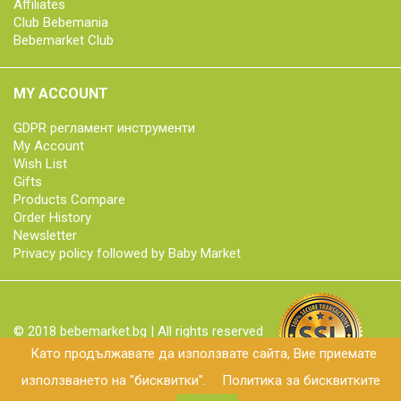
Affiliates
Club Bebemania
Bebemarket Club
MY ACCOUNT
GDPR регламент инструменти
My Account
Wish List
Gifts
Products Compare
Order History
Newsletter
Privacy policy followed by Baby Market
© 2018 bebemarket.bg | All rights reserved
Като продължавате да използвате сайта, Вие приемате
използването на "бисквитки".
Политика за бисквитките