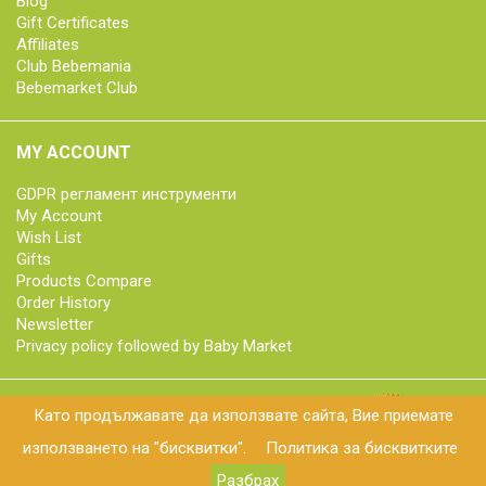
Blog
Gift Certificates
Affiliates
Club Bebemania
Bebemarket Club
MY ACCOUNT
GDPR регламент инструменти
My Account
Wish List
Gifts
Products Compare
Order History
Newsletter
Privacy policy followed by Baby Market
Като продължавате да използвате сайта, Вие приемате
© 2018 bebemarket.bg | All rights reserved
използването на "бисквитки".
Политика за бисквитките
Разбрах