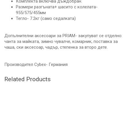
Комплекта включва дъждобран.
Размери разгъната+ шасито с колелата-
955/575/455мм
Тегло- 7.2кг (само седалката)
Допълнителни аксесоари за PRIAM- закупуват се отделно:
чанта за майката, зимно чувалче, комарник, поставка за
чаша, ски аксесоар, чадър, степенка за второ дете.
Производител Cybex- Германия
Related Products