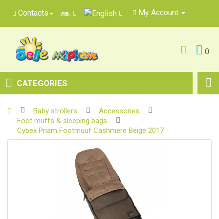
My Account
Contacts
лв.
0
CATEGORIES
Baby strollers
Accessories
Foot muffs & sleeping bags
Cybex Priam Footmuuf Cashmere Beige 2017