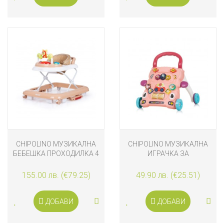
CHIPOLINO МУЗИКАЛНА
CHIPOLINO МУЗИКАЛНА
БЕБЕШКА ПРОХОДИЛКА 4
ИГРАЧКА ЗА
В 1 ПРИЯТЕЛИ, ЛАТЕ
ПРОХОЖДАНЕ ВЕСЕЛИ
ЖИВОТИНКИ, РОЗОВА
155.00 лв. (€79.25)
49.90 лв. (€25.51)
ДОБАВИ
ДОБАВИ