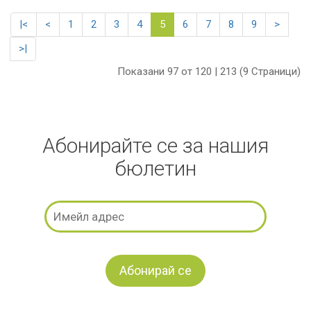
|<
<
1
2
3
4
5
6
7
8
9
>
>|
Показани 97 от 120 | 213 (9 Страници)
Абонирайте се за нашия
бюлетин