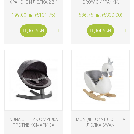
ХРАНЕНЕ И ЛЮЛКА 2 В 1
GROW С ИГРАЧКИ,
MILK SHAKE, МАКАДАМИЯ
DRIFTWOOD
199.00 лв. (€101.75)
586.75 лв. (€300.00)
ДОБАВИ
ДОБАВИ
NUNA СЕННИК С МРЕЖА
MONI ДЕТСКА ПЛЮШЕНА
ПРОТИВ КОМАРИ ЗА
ЛЮЛКА SWAN
ШЕЗЛОНГ LEAF AND LEAF