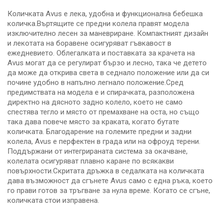
Количката Avus е лека, удобна и функционална бебешка
количка.Въртящите се предни колела правят модела
изключително лесен за маневриране. Компактният дизайн
и лекотата на боравене осигуряват гъвкавост в
ежедневието. Облегалката и поставката за крачета на
Avus могат да се регулират бързо и лесно, така че детето
да може да открива света в седнало положение или да си
почине удобно в напълно легнало положение.Сред
предимствата на модела е и спирачката, разположена
директно на дясното задно колело, което не само
спестява тегло и място от премахване на оста, но също
така дава повече място за краката, когато бутате
количката. Благодарение на големите предни и задни
колела, Avus е перфектен в града или на офроуд терени.
Поддържани от интегрираната система за окачване,
колелата осигуряват плавно каране по всякакви
повърхности.Скритата дръжка в седалката на количката
дава възможност да сгънете Avus само с една ръка, което
го прави готов за тръгване за нула време. Когато се сгъне,
количката стои изправена.