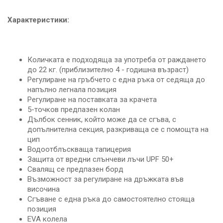
Характеристики:
Количката е подходяща за употреба от раждането
до 22 кг. (приблизително 4 - годишна възраст)
Регулиране на гръбчето с една ръка от седяща до
напълно легнала позиция
Регулиране на поставката за крачета
5-точков предпазен колан
Дълбок сенник, който може да се сгъва, с
допълнителна секция, разкриваща се с помощта на
цип
Водоотблъскваща тапицерия
Защита от вредни слънчеви лъчи UPF 50+
Свалящ се предпазен борд
Възможност за регулиране на дръжката във
височина
Сгъване с една ръка до самостоятелно стояща
позиция
EVA колела