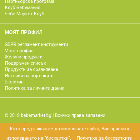
Партньорска програма
Клуб Бебемания
Бебе Маркет Клуб
МОЯТ ПРОФИЛ
GDPR регламент инструменти
Моят профил
Желани продукти
Подаръчен списък
Продукти за сравняване
История на поръчките
Бюлетин
Политика за личните данни
© 2018 bebemarket.bg | Всички права запазени
Като продължавате да използвате сайта, Вие приемате
използването на "бисквитки".
Политика за бисквитките