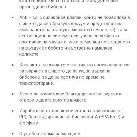
които преди това са ползвали стандартен или
ортопедичен биберон
Anti – colic силиконов клапан, който не позволява в
шишето да се образува вакуум и предотвратява
смесването на въздух с млякото (течността). Тази
вентилационна система осигурява спокойното
протичане на млякото, като намалява поглъщането
на въздух от бебето и съответно намалява
коликите
Капачката на шишето е специално проектирана при
затваряне на шишето да запушва върха на
биберона, за да не протича по време на
транспортиране.
Лесно за почистване благодарение на широките
отвори в двата края на шишето
Изработени от висококачествен полипропилен (
PP), без съдържание на бисфенол-А (BPA Free) и
фосфати
С удобна форма за хващане.