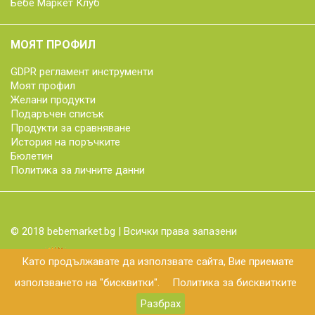
Бебе Маркет Клуб
МОЯТ ПРОФИЛ
GDPR регламент инструменти
Моят профил
Желани продукти
Подаръчен списък
Продукти за сравняване
История на поръчките
Бюлетин
Политика за личните данни
© 2018 bebemarket.bg | Всички права запазени
Като продължавате да използвате сайта, Вие приемате
използването на "бисквитки".
Политика за бисквитките
Разбрах