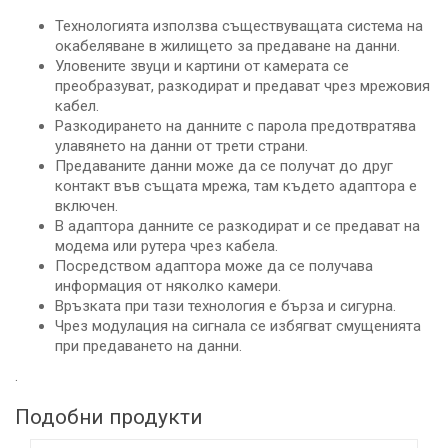
Технологията използва съществуващата система на
окабеляване в жилището за предаване на данни.
Уловените звуци и картини от камерата се
преобразуват, разкодират и предават чрез мрежовия
кабел.
Разкодирането на данните с парола предотвратява
улавянето на данни от трети страни.
Предаваните данни може да се получат до друг
контакт във същата мрежа, там където адаптора е
включен.
В адаптора данните се разкодират и се предават на
модема или рутера чрез кабела.
Посредством адаптора може да се получава
информация от няколко камери.
Връзката при тази технология е бърза и сигурна.
Чрез модулация на сигнала се избягват смущенията
при предаването на данни.
.
Подобни продукти