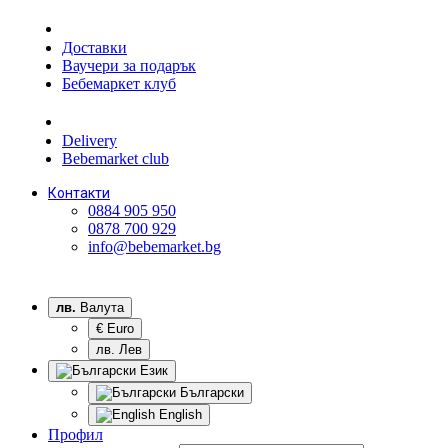
Доставки
Ваучери за подарък
Бебемаркет клуб
Delivery
Bebemarket club
Контакти
0884 905 950
0878 700 929
info@bebemarket.bg
лв.
Валута
€ Euro
лв. Лев
Език
Български
English
Профил