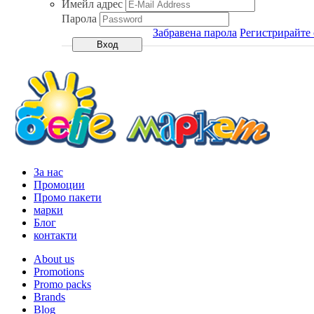
Имейл адрес
Парола
Забравена парола
Регистрирайте 
За нас
Промоции
Промо пакети
марки
Блог
контакти
About us
Promotions
Promo packs
Brands
Blog