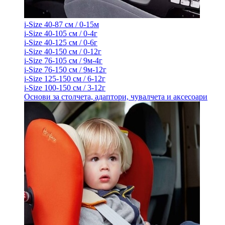
i-Size 40-87 см / 0-15м
i-Size 40-105 см / 0-4г
i-Size 40-125 см / 0-6г
i-Size 40-150 см / 0-12г
i-Size 76-105 см / 9м-4г
i-Size 76-150 см / 9м-12г
i-Size 125-150 см / 6-12г
i-Size 100-150 см / 3-12г
Основи за столчета, адаптори, чувалчета и аксесоари