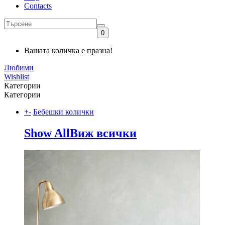
Contacts
0
Вашата количка е празна!
Любими
Wishlist
Категории
Категории
+
-
Бебешки колички
Show All
Виж всички