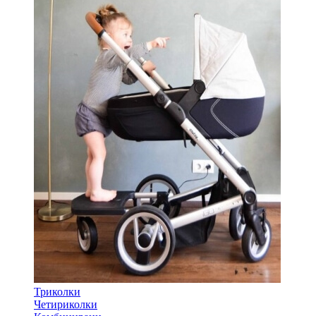
Триколки
Четириколки