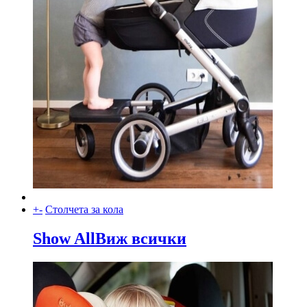
+
-
Столчета за кола
Show All
Виж всички