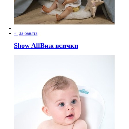
+
-
За банята
Show All
Виж всички