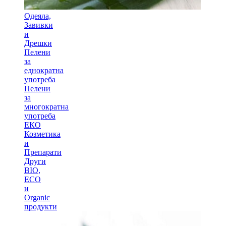
Одеяла,
Завивки
и
Дрешки
Пелени
за
еднократна
употреба
Пелени
за
многократна
употреба
ЕКО
Козметика
и
Препарати
Други
BIO,
ECO
и
Оrganic
продукти