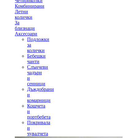
Четириколки
Комбинирани
Летни
колички
За
близнаци
Аксесоари
Подложки
за
колички
Бебешки
чанти
Слънчеви
чадъри
и
сенници
Дъждобрани
и
комарници
Кошчета
и
портбебета
Покривала
и
чувалчета