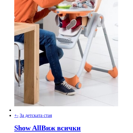
+
-
За детската стая
Show All
Виж всички