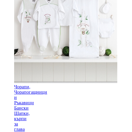
Чорапи,
Чорапогащници
и
Ръкавици
Бански
Шапки,
кърпи
за
глава