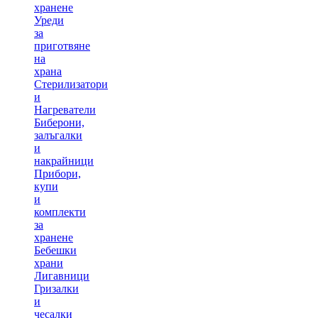
хранене
Уреди
за
приготвяне
на
храна
Стерилизатори
и
Нагреватели
Биберони,
залъгалки
и
накрайници
Прибори,
купи
и
комплекти
за
хранене
Бебешки
храни
Лигавници
Гризалки
и
чесалки