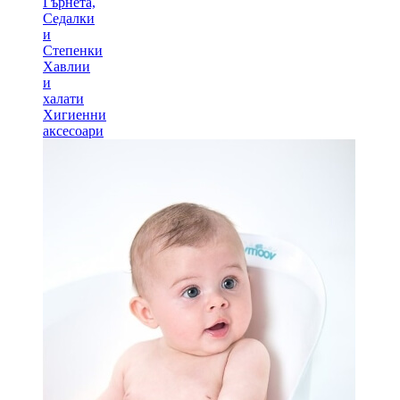
Гърнета,
Седалки
и
Степенки
Хавлии
и
халати
Хигиенни
аксесоари