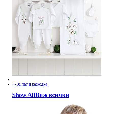
+
-
За път и разходка
Show All
Виж всички