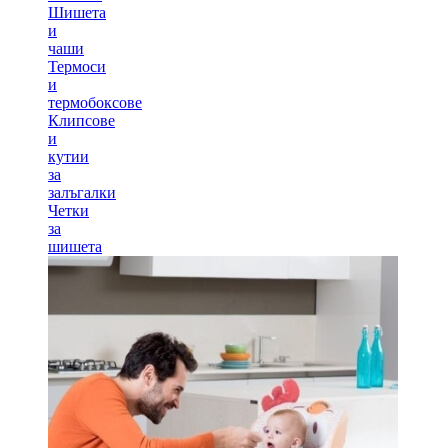
Шишета
и
чаши
Термоси
и
термобоксове
Клипсове
и
кутии
за
залъгалки
Четки
за
шишета