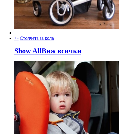
+
-
Столчета за кола
Show All
Виж всички