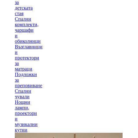
за
детската
стая
Спални
комплекти,
чаршафи
и
обиколници
Възглавници
и
протектори
за
матраци
Подложки
за
преповиване
Спални
чували
Нощни
лампи,
проектори
и
музикални
кутии