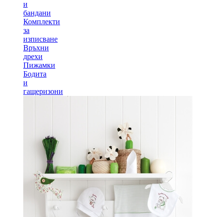
и
бандани
Комплекти
за
изписване
Връхни
дрехи
Пижамки
Бодита
и
гащеризони