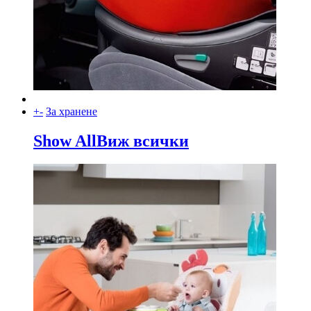
+
-
За хранене
Show All
Виж всички