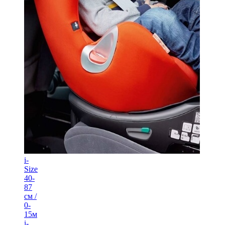
i-
Size
40-
87
см /
0-
15м
i-