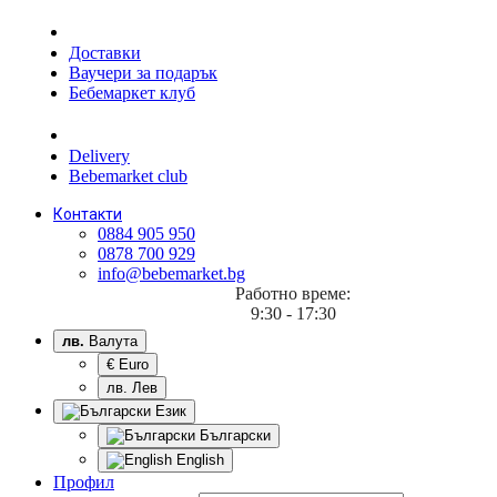
Доставки
Ваучери за подарък
Бебемаркет клуб
Delivery
Bebemarket club
Контакти
0884 905 950
0878 700 929
info@bebemarket.bg
Работно време:
9:30 - 17:30
лв.
Валута
€ Euro
лв. Лев
Език
Български
English
Профил