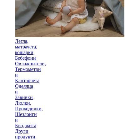
Легла,
матрачета,
кошарки
Бебефони
Овлажнители,
Термометри
и
Кантарчета
Одеялца
и
Завивки
Люлки,
Проходилки,
Шезлонги
и
Бънджита
Други
продукти