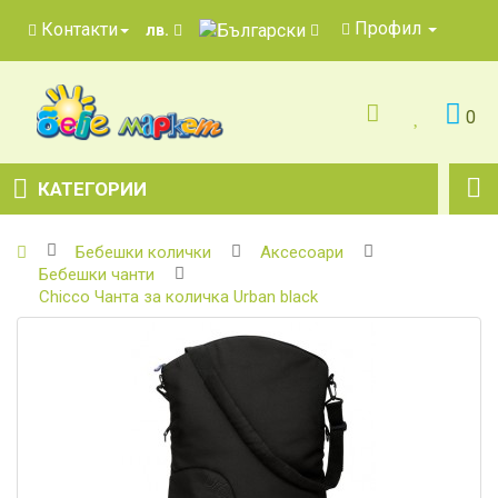
Профил
Контакти
лв.
0
КАТЕГОРИИ
Бебешки колички
Аксесоари
Бебешки чанти
Chicco Чанта за количка Urban black