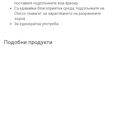
поставите подплънките във вризер.
Създавайки благоприятна среда, подплънките на
Chicco помагат за зарастването на разранените
зърна
За еднократна употреба
.
Подобни продукти