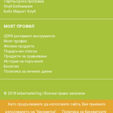
Партньорска програма
Клуб Бебемания
Бебе Маркет Клуб
МОЯТ ПРОФИЛ
GDPR регламент инструменти
Моят профил
Желани продукти
Подаръчен списък
Продукти за сравняване
История на поръчките
Бюлетин
Политика за личните данни
© 2018 bebemarket.bg | Всички права запазени
Като продължавате да използвате сайта, Вие приемате
използването на "бисквитки".
Политика за бисквитките