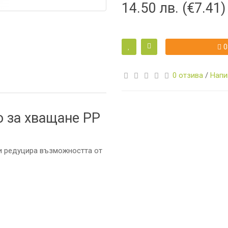
14.50 лв. (€7.41)
0
И
0 отзива
/
Напи
о за хващане PP
А
 и редуцира възможността от
И
КА