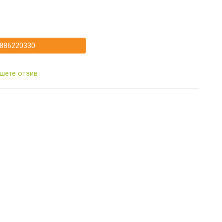
886220330
шете отзив