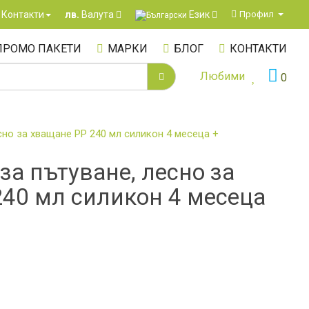
Език
Контакти
Профил
лв.
Валута
ПРОМО ПАКЕТИ
МАРКИ
БЛОГ
КОНТАКТИ
Любими
0
сно за хващане PP 240 мл силикон 4 месеца +
за пътуване, лесно за
240 мл силикон 4 месеца