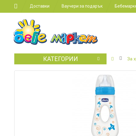
Доставки
Ваучери за подарък
Бебемарке
КАТЕГОРИИ
БЕБЕШКИ
За 
КОЛИЧКИ
СТОЛЧЕТ
ЗА
КОЛА
ЗА
ХРАНЕНЕ
ЗА
ДЕТСКАТА
СТАЯ