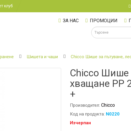
т клуб
ЗА НАС
ПРОМОЦИИ
хранене
Шишета и чаши
Chicco Шише за пътуване, ле
Chicco Шише 
А
хващане PP 
+
Chicco
Производител:
Код на продукта:
N0220
Изчерпан