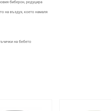
новия биберон, редуцира
о на въздух, което намаля
ръчички на бебето