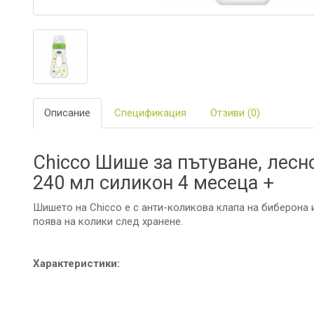
ЗА
БАНЯТА
БИО
И
ЕКО
ПРОДУКТ
Описание
Спецификация
Отзиви (0)
БЕБЕШКИ
ДРЕШКИ
Chicco Шише за пътуване, лесн
ЗА
ПЪТ
240 мл силикон 4 месеца +
И
РАЗХОДК
Шишето на Chicco е с анти-коликова клапа на биберона
поява на колики след хранене.
ЗА
РОДИТЕЛ
Характеристики:
КОЗМЕТИ
И
ПЕЛЕНИ