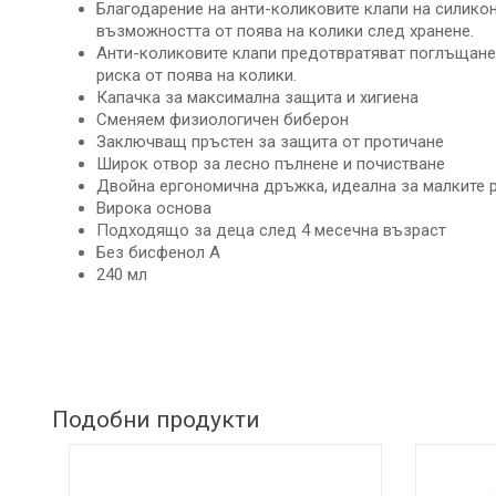
ДЕТСКИ
Благодарение на анти-коликовите клапи на силико
ИГРАЧКИ
възможността от поява на колики след хранене.
Анти-коликовите клапи предотвратяват поглъщанет
КЪРМЕНЕ
риска от поява на колики.
Капачка за максимална защита и хигиена
Сменяем физиологичен биберон
Заключващ пръстен за защита от протичане
Широк отвор за лесно пълнене и почистване
Двойна ергономична дръжка, идеална за малките 
Вирока основа
Подходящо за деца след 4 месечна възраст
Без бисфенол А
240 мл
Подобни продукти