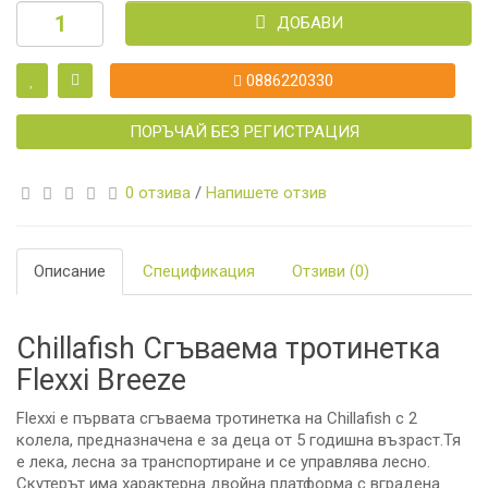
ДОБАВИ
0886220330
ПОРЪЧАЙ БЕЗ РЕГИСТРАЦИЯ
0 отзива
/
Напишете отзив
Описание
Спецификация
Отзиви (0)
Chillafish Сгъваема тротинетка
Flexxi Breeze
Flexxi е първата сгъваема тротинетка на Chillafish с 2
колела, предназначена е за деца от 5 годишна възраст.Тя
е лека, лесна за транспортиране и се управлява лесно.
Скутерът има характерна двойна платформа с вградена