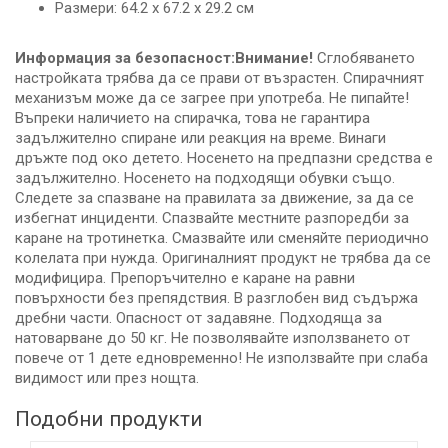
Размери: 64.2 х 67.2 х 29.2 см
Информация за безопасност:
Внимание!
Сглобяването
настройката трябва да се прави от възрастен. Спирачният
механизъм може да се загрее при употреба. Не пипайте!
Въпреки наличието на спирачка, това не гарантира
задължително спиране или реакция на време. Винаги
дръжте под око детето. Носенето на предпазни средства е
задължително. Носенето на подходящи обувки също.
Следете за спазване на правилата за движение, за да се
избегнат инциденти. Спазвайте местните разпоредби за
каране на тротинетка. Смазвайте или сменяйте периодично
колелата при нужда. Оригиналният продукт не трябва да се
модифицира. Препоръчително е каране на равни
повърхности без препядствия. В разглобен вид съдържа
дребни части. Опасност от задавяне. Подходяща за
натоварване до 50 кг. Не позволявайте използването от
повече от 1 дете едновременно! Не използвайте при слаба
видимост или през нощта.
Подобни продукти