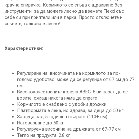
крачна спирачка. Кормилото се сгъва с щракване без
инструменти, за да можете лесно да вземете Flexxi със
себе си при приятели или в парка. Просто отключете и
сгънете, толкова е лесно!
Характеристики:
Регулиране на височината на кормилото за по-
голямо удобство: може да се регулира от 67 см до 77
см
Висококачествените колела ABEC-5 ви карат да се
возите, сякаш никога няма да спрете
Кормилото е снабдено с удобни дръжки
Платформата е лека, но здрава, за деца до 50 кг
За деца над 5 годишна възраст (110+ см)
Натоварване до 50 кг
Регулируема височина на дръжката от 67-77 см
Тегло на продукта: 2.8 кг