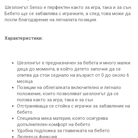
Шезлонгът Senso e перфектен както за игра, така и за сън.
Бебето ще се забавлява с играчките, а след това може да
поспи благодарение на легналата позиция.
Характеристики:
Шезлонгът е предназначен за бебета и много малки
деца до момента, в който детето започне да се
опитва да стои седнало на възраст от 0 до около 6
месеца
Позиции на облегалката включително и легнало
положение, които позволяват шезлонгът да се
ползва както за игра, така и за сън
Отстраняваща се стойка с играчки за забавление на
бебето
Специална мека материя, която осигурява
допълнителен комфорт на бебето
Удобна подложка за главичката на бебето
Люлееща функция