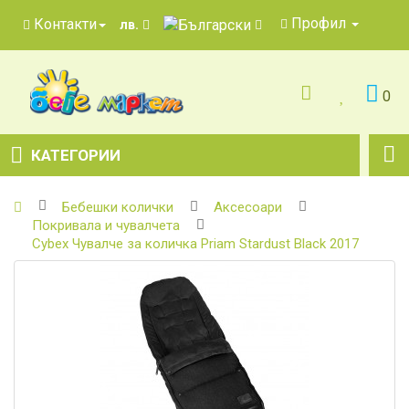
Профил
Контакти
лв.
0
КАТЕГОРИИ
Бебешки колички
Аксесоари
Покривала и чувалчета
Cybex Чувалче за количка Priam Stardust Black 2017