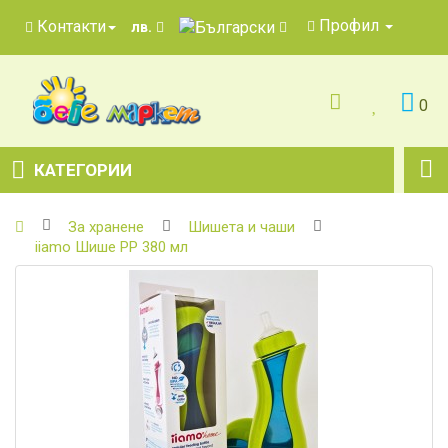
Профил
Контакти
лв.
0
КАТЕГОРИИ
За хранене
Шишета и чаши
iiamo Шише РР 380 мл