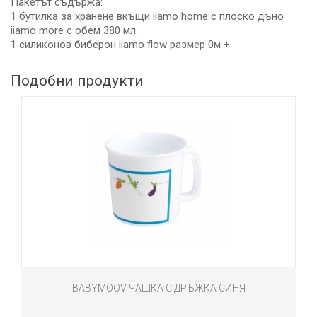
Пакетът съдържа:
1 бутилка за хранене вкъщи iiamo home с плоско дъно
iiamo more с обем 380 мл.
1 силиконов биберон iiamo flow размер 0м +
Подобни продукти
BABYMOOV ЧАШКА С ДРЪЖКА СИНЯ