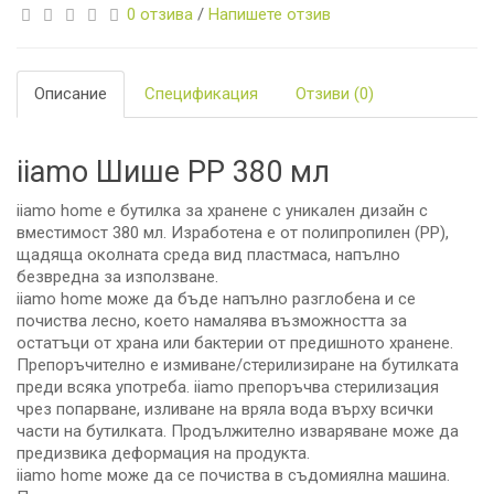
0 отзива
/
Напишете отзив
Описание
Спецификация
Отзиви (0)
iiamo Шише РР 380 мл
iiamo home е бутилка за хранене с уникален дизайн с
вместимост 380 мл. Изработена е от полипропилен (PP),
щадяща околната среда вид пластмаса, напълно
безвредна за използване.
iiamo home може да бъде напълно разглобена и се
почиства лесно, което намалява възможността за
остатъци от храна или бактерии от предишното хранене.
Препоръчително е измиване/стерилизиране на бутилката
преди всяка употреба. iiamo препоръчва стерилизация
чрез попарване, изливане на вряла вода върху всички
части на бутилката. Продължително изваряване може да
предизвика деформация на продукта.
iiamo home може да се почиства в съдомиялна машина.