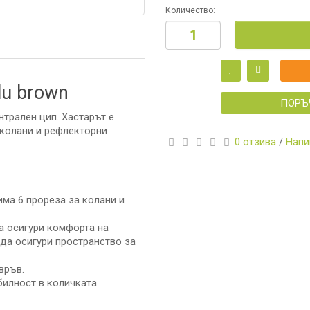
Количество:
И
lu brown
ПОРЪ
нтрален цип. Хастарът е
 колани и рефлекторни
0 отзива
/
Напи
А
има 6 прореза за колани и
а осигури комфорта на
И
 да осигури пространство за
КА
връв.
билност в количката.