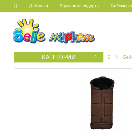
Доставки
Ваучери за подарък
Бебемарке
КАТЕГОРИИ
БЕБЕШКИ
Беб
КОЛИЧКИ
СТОЛЧЕТ
ЗА
КОЛА
ЗА
ХРАНЕНЕ
ЗА
ДЕТСКАТА
СТАЯ