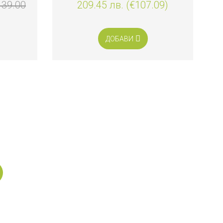
139.00
209.45 лв. (€107.09)
ДОБАВИ
н