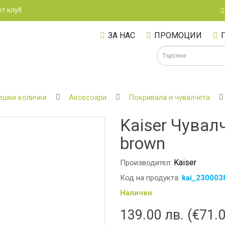
т клуб
ЗА НАС
ПРОМОЦИИ
ешки колички
Аксесоари
Покривала и чувалчета
Kaiser Чувал
А
brown
Kaiser
Производител:
Код на продукта:
kai_230003
Наличен
139.00 лв. (€71.