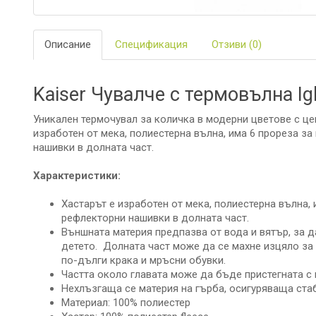
ЗА
БАНЯТА
Описание
Спецификация
Отзиви (0)
БИО
И
ЕКО
ПРОДУКТ
Kaiser Чувалче с термовълна Ig
БЕБЕШКИ
Уникален термочувал за количка в модерни цветове с це
ДРЕШКИ
изработен от мека, полиестерна вълна, има 6 прореза за
нашивки в долната част.
ЗА
ПЪТ
Характеристики:
И
РАЗХОДК
Хастарът е изработен от мека, полиестерна вълна, 
рефлекторни нашивки в долната част.
ЗА
Външната материя предпазва от вода и вятър, за д
РОДИТЕЛ
детето. Долната част може да се махне изцяло за
по-дълги крака и мръсни обувки.
КОЗМЕТИ
Частта около главата може да бъде пристегната с 
И
ПЕЛЕНИ
Нехлъзгаща се материя на гърба, осигуряваща ста
Материал: 100% полиестер