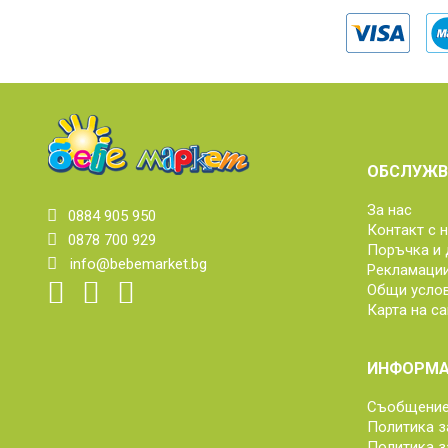
ОБСЛУЖВ
За нас
0884 905 950
Контакт с 
0878 700 929
Поръчка и 
info@bebemarket.bg
Рекламаци
Общи усло
Карта на са
ИНФОРМА
Съобщение 
Политика з
Политика з