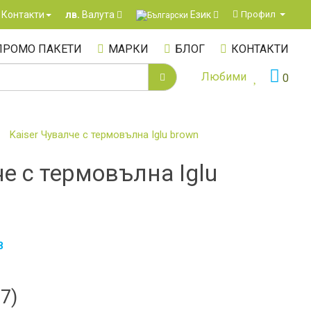
Език
Контакти
Профил
лв.
Валута
ПРОМО ПАКЕТИ
МАРКИ
БЛОГ
КОНТАКТИ
Любими
0
Kaiser Чувалче с термовълна Iglu brown
че с термовълна Iglu
8
07)