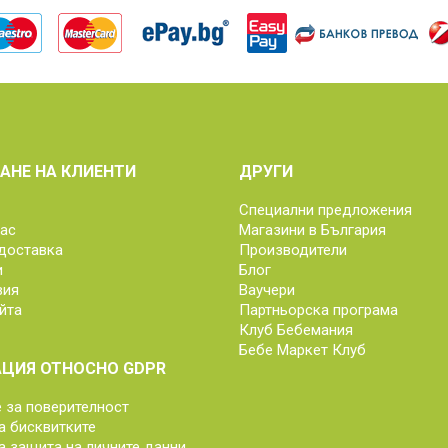
АНЕ НА КЛИЕНТИ
ДРУГИ
Специални предложения
нас
Магазини в България
доставка
Производители
и
Блог
вия
Ваучери
йта
Партньорска програма
Клуб Бебемания
Бебе Маркет Клуб
ЦИЯ ОТНОСНО GDPR
за поверителност
а бисквитките
а защита на личните данни