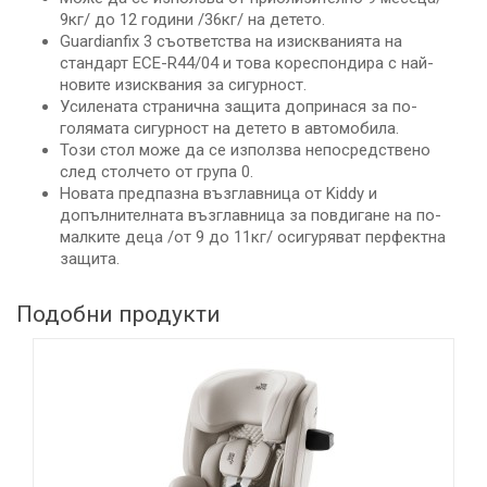
9кг/ до 12 години /36кг/ на детето.
Guardianfix 3 съответства на изискванията на
стандарт ECE-R44/04 и това кореспондира с най-
новите изисквания за сигурност.
Усилената странична защита допринася за по-
голямата сигурност на детето в автомобила.
Този стол може да се използва непосредствено
след столчето от група 0.
Новата предпазна възглавница от Kiddy и
допълнителната възглавница за повдигане на по-
малките деца /от 9 до 11кг/ осигуряват перфектна
защита.
Подобни продукти