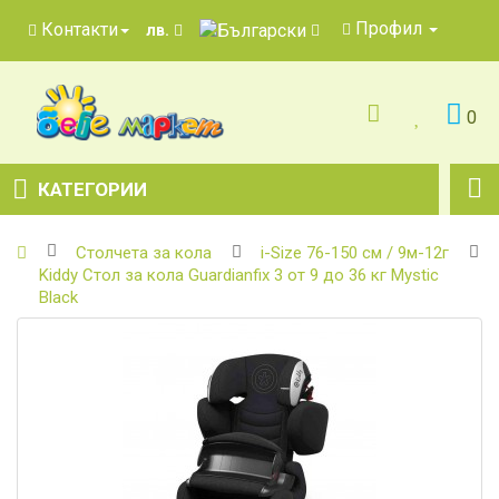
Профил
Контакти
лв.
0
КАТЕГОРИИ
Столчета за кола
i-Size 76-150 см / 9м-12г
Kiddy Стол за кола Guardianfix 3 от 9 до 36 кг Mystic
Black