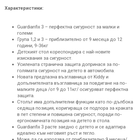
Характеристики:
Guardianfix 3 – перфектна сигурност за малки и
големи
Група 1,2 и 3 – приблизително от 9 месеца до 12
години, 9-36кг
Детският стол кореспондира с най-новите
изисквания за сигурност.
Усилената странична защита допринася за по-
голямата сигурност на детето в автомобила.
Новата предпазна възглавница от Kiddy и
допълнителната възглавница за повдигане на по-
малките деца /от 9 до 11кг/ осигуряват перфектна
защита.
Столът има допълнителни функции като по-дълбока
седяща позиция, коригираща се подпора за краката
в пет степени и повишена сигурност, поради по-
ергономичната позиция на детето в стола.
Guardianfix 3 расте заедно с детето и се адаптира
идеално към неговият ръст и тегло.
Може да се използва от приблизително 9 месеца/