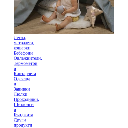
Легла,
матрачета,
кошарки
Бебефони
Овлажнители,
Термометри
и
Кантарчета
Одеялца
и
Завивки
Люлки,
Проходилки,
Шезлонги
и
Бънджита
Други
продукти