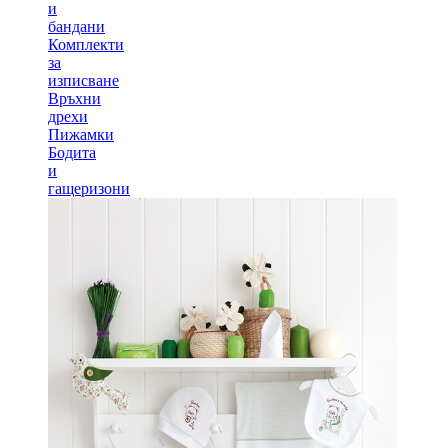
и
бандани
Комплекти
за
изписване
Връхни
дрехи
Пижамки
Бодита
и
гащеризони