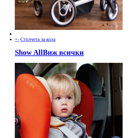
+
-
Столчета за кола
Show All
Виж всички