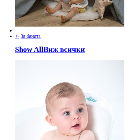
+
-
За банята
Show All
Виж всички