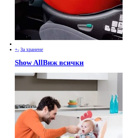
+
-
За хранене
Show All
Виж всички