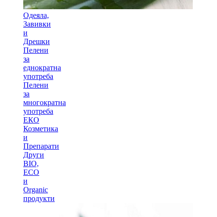
Одеяла,
Завивки
и
Дрешки
Пелени
за
еднократна
употреба
Пелени
за
многократна
употреба
ЕКО
Козметика
и
Препарати
Други
BIO,
ECO
и
Оrganic
продукти