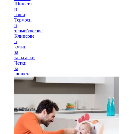
Шишета
и
чаши
Термоси
и
термобоксове
Клипсове
и
кутии
за
залъгалки
Четки
за
шишета