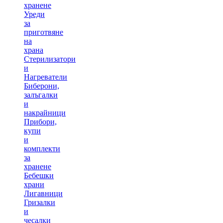
хранене
Уреди
за
приготвяне
на
храна
Стерилизатори
и
Нагреватели
Биберони,
залъгалки
и
накрайници
Прибори,
купи
и
комплекти
за
хранене
Бебешки
храни
Лигавници
Гризалки
и
чесалки