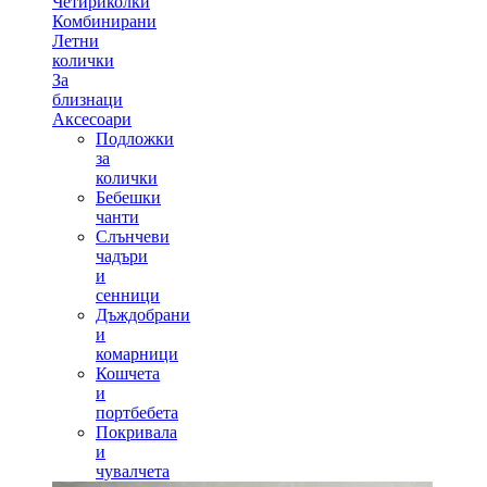
Четириколки
Комбинирани
Летни
колички
За
близнаци
Аксесоари
Подложки
за
колички
Бебешки
чанти
Слънчеви
чадъри
и
сенници
Дъждобрани
и
комарници
Кошчета
и
портбебета
Покривала
и
чувалчета