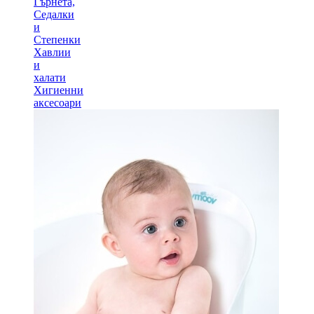
Гърнета,
Седалки
и
Степенки
Хавлии
и
халати
Хигиенни
аксесоари