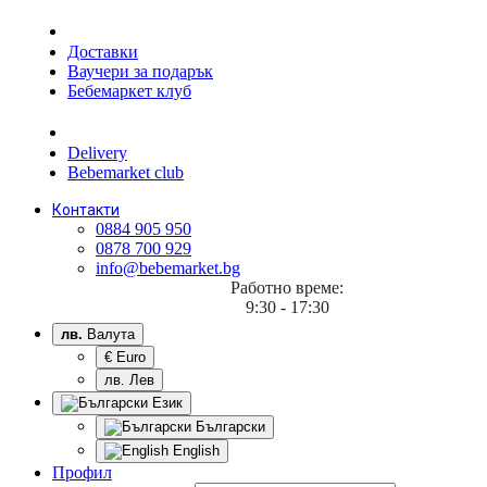
Доставки
Ваучери за подарък
Бебемаркет клуб
Delivery
Bebemarket club
Контакти
0884 905 950
0878 700 929
info@bebemarket.bg
Работно време:
9:30 - 17:30
лв.
Валута
€ Euro
лв. Лев
Език
Български
English
Профил