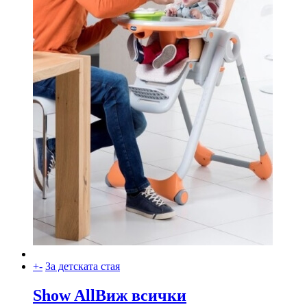
+
-
За детската стая
Show All
Виж всички