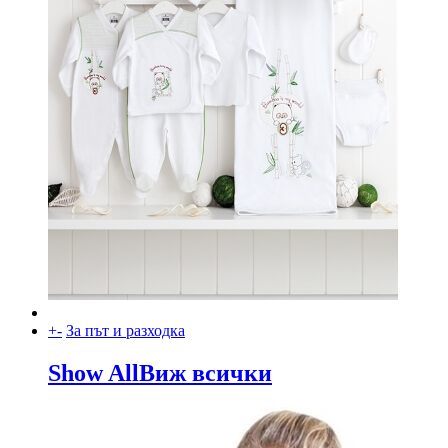
+
-
За път и разходка
Show All
Виж всички