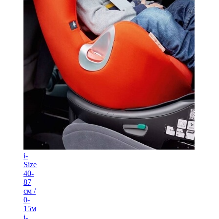
i-
Size
40-
87
см /
0-
15м
i-