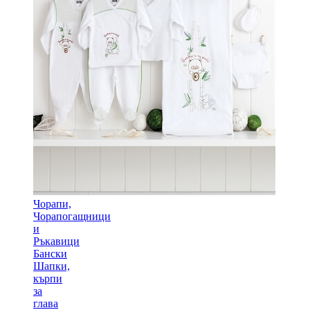
Чорапи,
Чорапогащници
и
Ръкавици
Бански
Шапки,
кърпи
за
глава