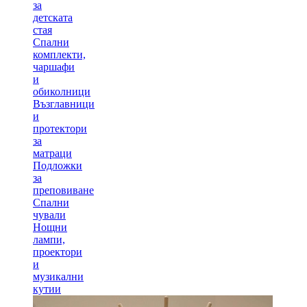
за
детската
стая
Спални
комплекти,
чаршафи
и
обиколници
Възглавници
и
протектори
за
матраци
Подложки
за
преповиване
Спални
чували
Нощни
лампи,
проектори
и
музикални
кутии