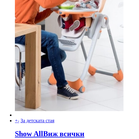
+
-
За детската стая
Show All
Виж всички