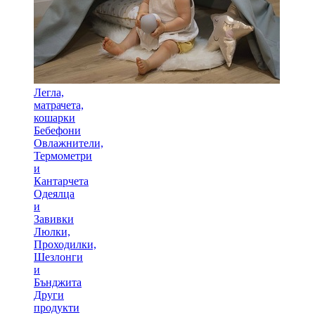
Легла,
матрачета,
кошарки
Бебефони
Овлажнители,
Термометри
и
Кантарчета
Одеялца
и
Завивки
Люлки,
Проходилки,
Шезлонги
и
Бънджита
Други
продукти