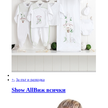
+
-
За път и разходка
Show All
Виж всички