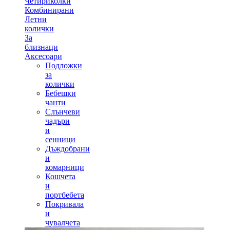
Четириколки
Комбинирани
Летни
колички
За
близнаци
Аксесоари
Подложки
за
колички
Бебешки
чанти
Слънчеви
чадъри
и
сенници
Дъждобрани
и
комарници
Кошчета
и
портбебета
Покривала
и
чувалчета