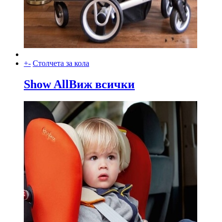
+
-
Столчета за кола
Show All
Виж всички