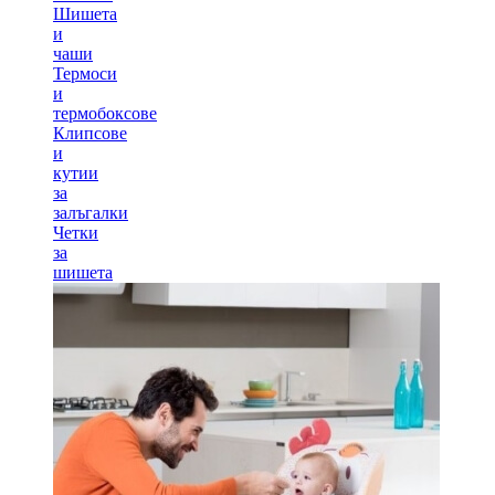
Шишета
и
чаши
Термоси
и
термобоксове
Клипсове
и
кутии
за
залъгалки
Четки
за
шишета