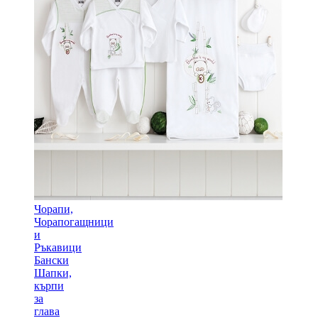
Чорапи,
Чорапогащници
и
Ръкавици
Бански
Шапки,
кърпи
за
глава