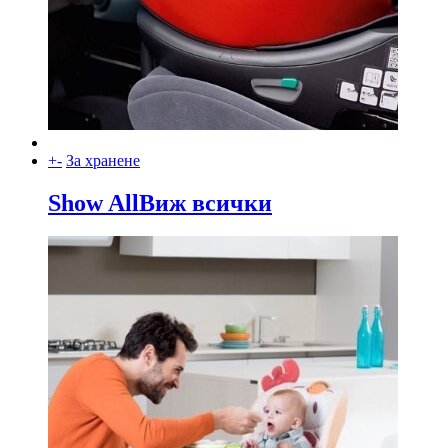
+
-
За хранене
Show All
Виж всички