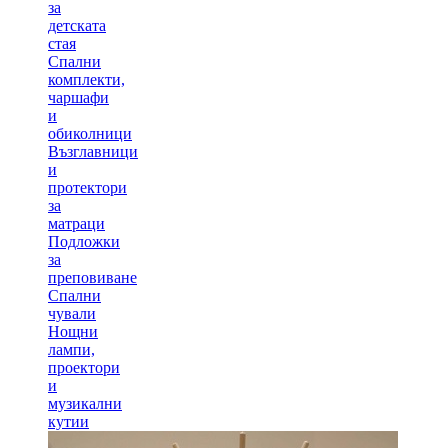
за
детската
стая
Спални
комплекти,
чаршафи
и
обиколници
Възглавници
и
протектори
за
матраци
Подложки
за
преповиване
Спални
чували
Нощни
лампи,
проектори
и
музикални
кутии