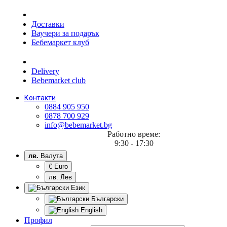
Доставки
Ваучери за подарък
Бебемаркет клуб
Delivery
Bebemarket club
Контакти
0884 905 950
0878 700 929
info@bebemarket.bg
Работно време:
9:30 - 17:30
лв.
Валута
€ Euro
лв. Лев
Език
Български
English
Профил