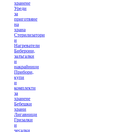
хранене
Уреди
за
приготвяне
на
храна
Стерилизатори
и
Нагреватели
Биберони,
залъгалки
и
накрайници
Прибори,
купи
и
комплекти
за
хранене
Бебешки
храни
Лигавници
Гризалки
и
чесалки