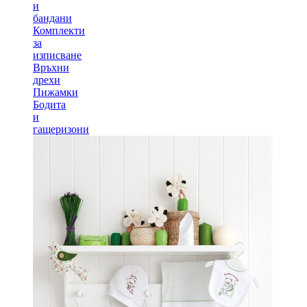
и
бандани
Комплекти
за
изписване
Връхни
дрехи
Пижамки
Бодита
и
гащеризони