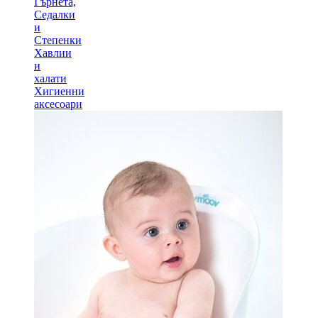
Гърнета,
Седалки
и
Степенки
Хавлии
и
халати
Хигиенни
аксесоари