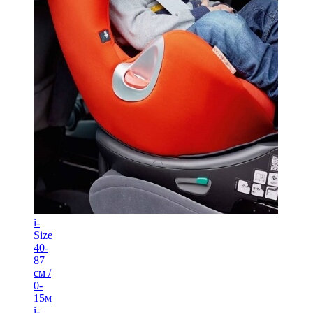
i-
Size
40-
87
см /
0-
15м
i-