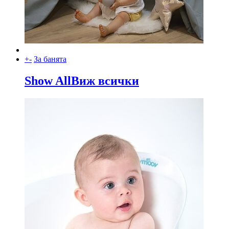
+
-
За банята
Show All
Виж всички