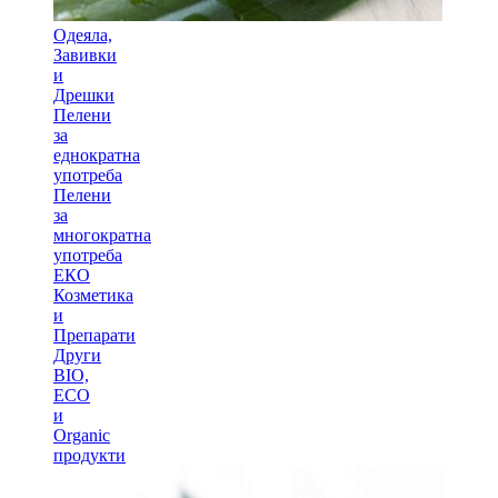
Одеяла,
Завивки
и
Дрешки
Пелени
за
еднократна
употреба
Пелени
за
многократна
употреба
ЕКО
Козметика
и
Препарати
Други
BIO,
ECO
и
Оrganic
продукти