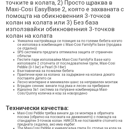
точките в колата, 2) Просто щраква в
Maxi-Cosi EasyBase 2, която е захваната с
помощта на обикновенния 3-точков
колан на колата или 3) Без база
използвайки обикновенния 3-точков
колан на колата
Уникална настройваща се позиция за по големи бебета когато
се използва в комбинация с Maxi-Cosi FamilyFix base (продава
се отделно)
SPS системата предлага оптимална защита от страничен
сблъсък
Пестите пари използвайки Maxi-Cosi FamilyFix Base като
използвате 2 столчета от последователни групи, Maxi-Cosi
Pebble (0-13кг) и Pearl (9-18кг)
Възглавничка за по-малки бебета
Практични куки за колана: за задържане на колана докато
поставяте детето си
Лесно монтиране и минимален шанс за неправилен монтаж
Вграден сенник: винаги под ръка и лесен за прибиране
Идеална 3в1 система за пътуване комбинираща Maxi-
Cosi/Quinny количка и кош за новородено
Технически качества:
Maxi-Cosi Pebble трябва винаги да се монтира в обратната
посока (обратно на посоката на движението) с помощта на
стандартен 3-точков колан. НИКОГА не поставяйте столчето на
предната седалка, ако има еърбег.
The Maxi-Cosi Pebble е универсална група 0+ столче за кола за