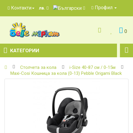
Профил
Контакти
лв.
0
КАТЕГОРИИ
Столчета за кола
i-Size 40-87 см / 0-15м
Maxi-Cosi Кошница за кола (0-13) Pebble Origami Black