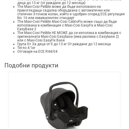
деца до 13 кг (от раждане до 12 месеца)
The Maxi-Cosi Pebble може да бъде използвано на
правогледаща седалка оборудвана с автоматичен или
статичен 3-точков колан, който е одобрен според ECE регулация
No. 16 или еквивалентен стандарт
The Maxi-Cosi Pebble Maxi-Cosi CabrioFix може също да бъде
използвана в комбинация с Maxi-Cosi EasyFix и Maxi-Cosi
EasyBasе 2
The Maxi-Cosi Pebble НЕ МОЖЕ да се използва в комбинация с
оригиналната Maxi-Cosi Easybase (има разлика с Easybase 2)
или с Maxi-Cosi EasyFix Base
Група 0+ За деца от 0 до 13 кг От раждане до 12 месеца
Тегло 4.1кг
Отговаря на ECE R44/04
Подобни продукти