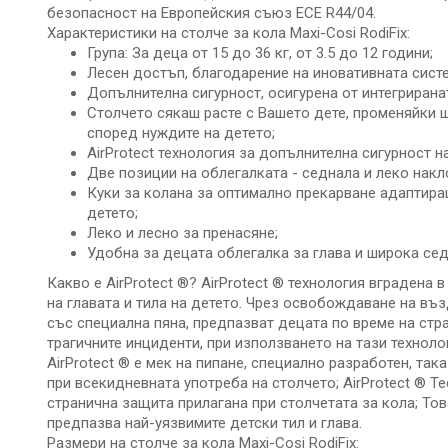
безопасност на Европейския съюз ECE R44/04.
Характеристики на столче за кола Maxi-Cosi RodiFix:
Група: За деца от 15 до 36 кг, oт 3.5 до 12 години;
Лесен достъп, благодарение на иновативната систе
Допълнителна сигурност, осигурена от интегриранат
Столчето сякаш расте с Вашето дете, променяйки ш
според нуждите на детето;
AirProtect технология за допълнителна сигурност на
Две позиции на облегалката - седнала и леко накл
Куки за колана за оптимално прекарване адаптира
детето;
Леко и лесно за пренасяне;
Удобна за децата облегалка за глава и широка сед
Какво е AirProtect ®? AirProtect ® технология вградена в
на главата и тила на детето. Чрез освобождаване на въз
със специална пяна, предпазват децата по време на стр
трагичните инциденти, при използването на тази техноло
AirProtect ® е мек на пипане, специално разработен, така
при всекидневната употреба на столчето; AirProtect ® T
странична защита прилагана при столчетата за кола; Тов
предпазва най-уязвимите детски тил и глава.
Размери на столче за кола Maxi-Cosi RodiFix: