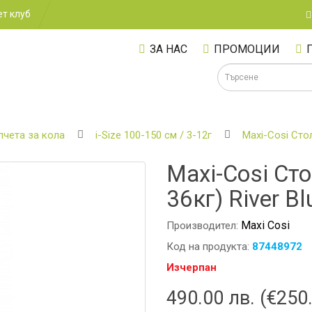
т клуб
ЗА НАС
ПРОМОЦИИ
лчета за кола
i-Size 100-150 см / 3-12г
Maxi-Cosi Стол
Maxi-Cosi Сто
А
36кг) River Bl
Maxi Cosi
Производител:
Код на продукта:
87448972
Изчерпан
490.00 лв. (€250