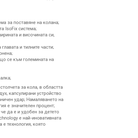
ма за поставяне на колана;
а IsoFix система;
ирината и височината си,
 главата и тилните части;
онена;
що се към големината на
алка;
 столчета за кола, в областта
дух, капсулирани устройство
аничен удар; Намаляването на
гия е значителен процент;
 че да е и удобен за детето
echnology е най-иновативната
а е технология, която