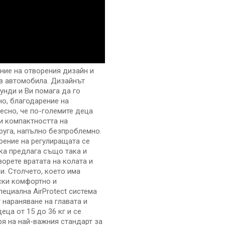
ение на отворения дизайн и
о в автомобила. Дизайнът
унди и Ви помага да го
но, благодарение на
есно, че по-големите деца
 и компактността на
руга, напълно безпроблемно.
рение на регулиращата се
лка предлага също така и
орете вратата на колата и
и. Столчето, което има
ски комфортно и
ециална AirProtect система
 нараняване на главата и
еца от 15 до 36 кг и се
я на най-важния стандарт за