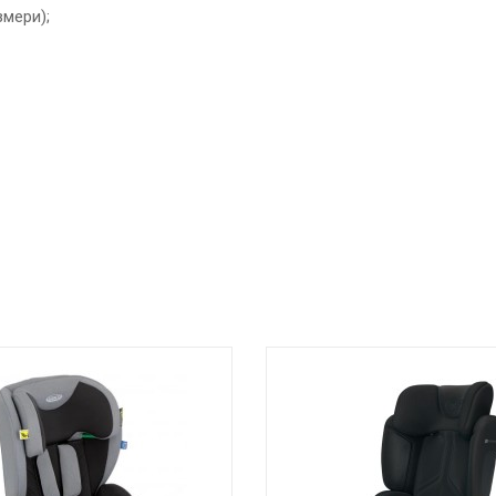
змери);