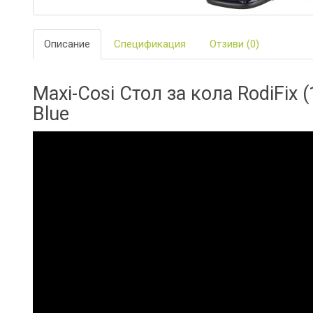
ЗА
БАНЯТА
Описание
Спецификация
Отзиви (0)
БИО
И
ЕКО
ПРОДУКТ
Maxi-Cosi Стол за кола RodiFix (
Blue
БЕБЕШКИ
ДРЕШКИ
ЗА
ПЪТ
И
РАЗХОДК
ЗА
РОДИТЕЛ
КОЗМЕТИ
И
ПЕЛЕНИ