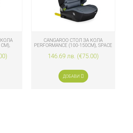
 КОЛА
CANGAROO СТОЛ ЗА КОЛА
M
 СМ),
PERFORMANCE (100-150СМ), SPACE
GREY
00)
146.69 лв. (€75.00)
ДОБАВИ