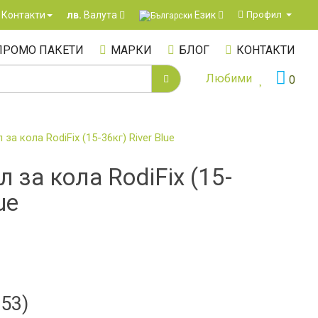
Език
Контакти
Профил
лв.
Валута
ПРОМО ПАКЕТИ
МАРКИ
БЛОГ
КОНТАКТИ
Любими
0
 за кола RodiFix (15-36кг) River Blue
л за кола RodiFix (15-
ue
.53)