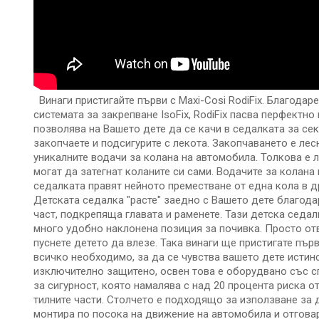
ДЕТСКИ
ИГРАЧКИ
КЪРМЕНЕ
Винаги пристигайте първи с Maxi-Cosi RodiFix. Благодар
системата за закрепване IsoFix, RodiFix пасва перфектн
позволява на Вашето дете да се качи в седалката за сек
закопчаете и подсигурите с лекота. Закопчаването е лес
уникалните водачи за колана на автомобила. Толкова е л
могат да затегнат коланите си сами. Водачите за колана
седалката правят нейното преместване от една кола в д
Детската седалка "расте" заедно с Вашето дете благода
част, подкрепяща главата и раменете. Тази детска седа
много удобно наклонена позиция за почивка. Просто отв
пуснете детето да влезе. Така винаги ще пристигате първ
всичко необходимо, за да се чувства вашето дете истин
изключително защитено, освен това е оборудвано със сп
за сигурност, която намалява с над 20 процента риска от
тилните части. Столчето е подходящо за използване за д
монтира по посока на движение на автомобила и отговар