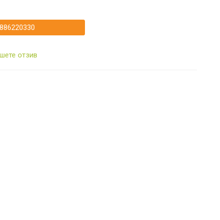
886220330
шете отзив