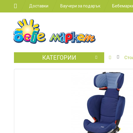
Доставки
Ваучери за подарък
Бебемарке
КАТЕГОРИИ
БЕБЕШКИ
Сто
КОЛИЧКИ
СТОЛЧЕТ
ЗА
КОЛА
ЗА
ХРАНЕНЕ
ЗА
ДЕТСКАТА
СТАЯ