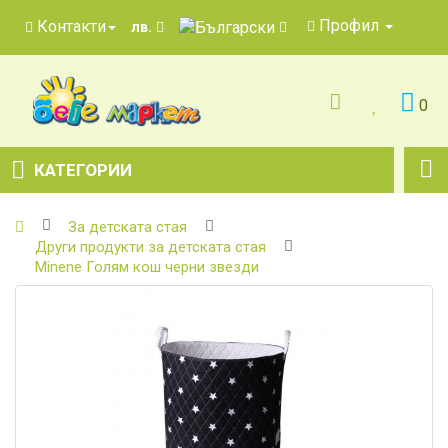
Профил
Контакти
лв.
0
КАТЕГОРИИ
За детската стая
Други продукти за детската стая
Minene Голям кош черни звезди